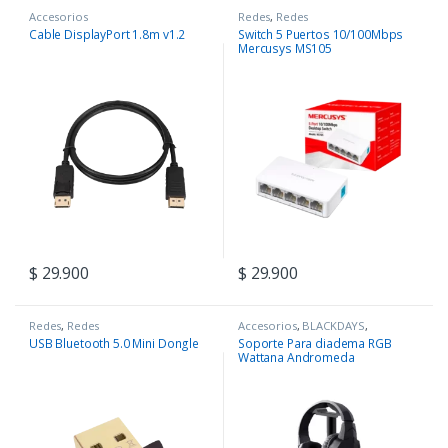
Accesorios
Redes
,
Redes
Cable DisplayPort 1.8m v1.2
Switch 5 Puertos 10/100Mbps
Mercusys MS105
$
29.900
$
29.900
Redes
,
Redes
Accesorios
,
BLACKDAYS
,
COMPONENTES
,
Periféricos
USB Bluetooth 5.0 Mini Dongle
Soporte Para diadema RGB
Wattana Andromeda