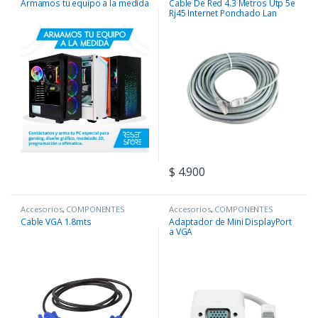
Armamos tu equipo a la medida
Cable De Red 4.3 Metros Utp 5e
Rj45 Internet Ponchado Lan
$
4.900
Accesorios
,
COMPONENTES
Accesorios
,
COMPONENTES
Cable VGA 1.8mts
Adaptador de Mini DisplayPort
a VGA