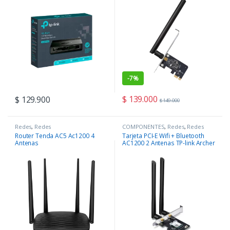
-
7%
$
139.000
$
129.900
$
149.000
Redes
,
Redes
COMPONENTES
,
Redes
,
Redes
Router Tenda AC5 Ac1200 4
Tarjeta PCI-E Wifi + Bluetooth
Antenas
AC1200 2 Antenas TP-link Archer
T5E