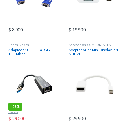
$
8.900
$
19.900
Redes
,
Redes
Accesorios
,
COMPONENTES
Adaptador USB 3.0 a RJ45
Adaptador de Mini DisplayPort
1000Mbps
A HDMI
-
26%
$
39.000
$
29.000
$
29.900