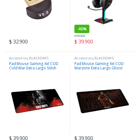
-
60%
$
99.000
$
32.900
$
39.900
Accesorios
,
BLACKDAYS
Accesorios
,
BLACKDAYS
Pad Mouse Gaming Xxl COD
Pad Mouse Gaming Xxl COD
Cold War Extra Largo Stitch
Warzone Extra Largo Ghost
80cm x 30cm
80cm x 30cm
$
39.900
$
39.900