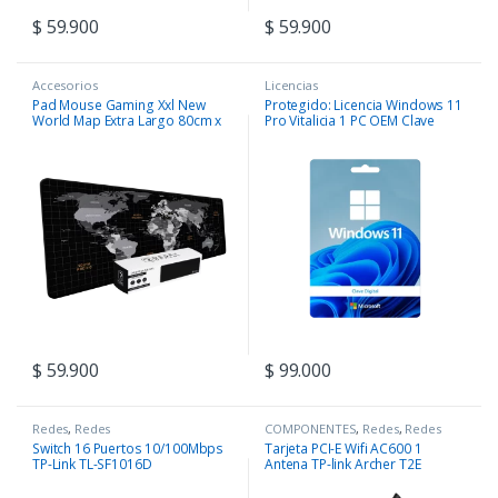
$
59.900
$
59.900
Accesorios
Licencias
Pad Mouse Gaming Xxl New
Protegido: Licencia Windows 11
World Map Extra Largo 80cm x
Pro Vitalicia 1 PC OEM Clave
30cm
Digital
$
59.900
$
99.000
Este producto tiene múltiples var
Redes
,
Redes
COMPONENTES
,
Redes
,
Redes
Switch 16 Puertos 10/100Mbps
Tarjeta PCI-E Wifi AC600 1
TP-Link TL-SF1016D
Antena TP-link Archer T2E