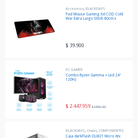
Accesorios
,
BLACKDAYS
Pad Mouse Gaming Xxl COD Cold
War Extra Largo Stitch 80cm x
30cm
$
39.900
PC GAMER
Combo Ryzen Gamma + Led 24″
120Hz
$
2.447.959
$
2.856.122
BLACKDAYS
,
Chasis
,
COMPONENTES
Caja darkFlash DLM21 Micro Atx