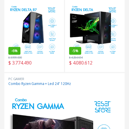
-
6%
-
5%
$
3.999.000
$
4.284.694
$
3.774.490
$
4.080.612
PC GAMER
Combo Ryzen Gamma + Led 24″ 120Hz