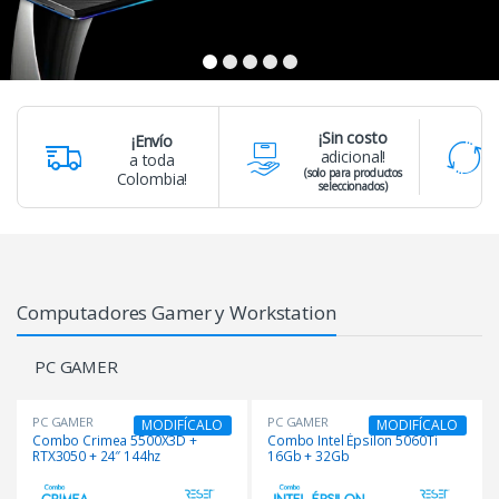
¡Sin costo
¡Envío
adicional!
a toda
(solo para productos
Colombia!
seleccionados)
Computadores Gamer y Workstation
PC GAMER
PC GAMER
PC GAMER
MODIFÍCALO
MODIFÍCALO
Combo Crimea 5500X3D +
Combo Intel Épsilon 5060Ti
RTX3050 + 24″ 144hz
16Gb + 32Gb