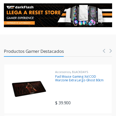
Products Carousel
Productos Gamer Destacados
Accesorios
,
BLACKDAYS
Pad Mouse Gaming Xxl COD
Warzone Extra Largo Ghost 80cm
x 30cm
$
39.900