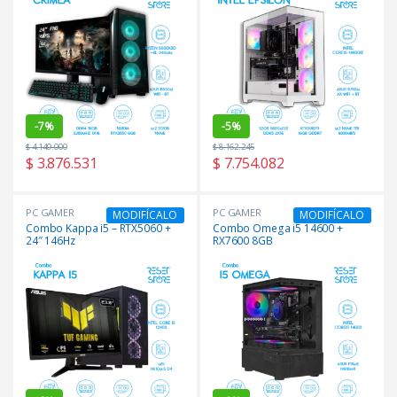
-
7%
-
5%
$
4.149.000
$
8.162.245
$
3.876.531
$
7.754.082
PC GAMER
PC GAMER
MODIFÍCALO
MODIFÍCALO
Combo Kappa i5 – RTX5060 +
Combo Omega i5 14600 +
24″ 146Hz
RX7600 8GB