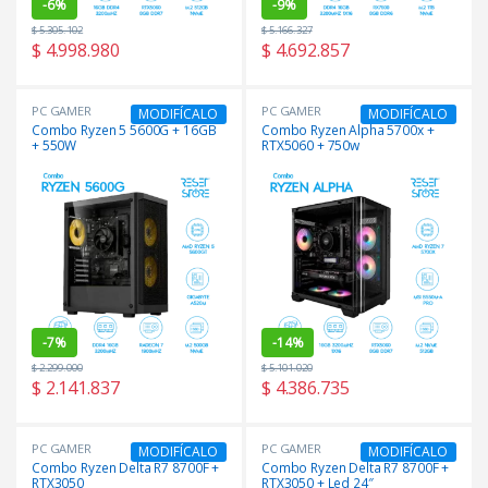
-
6%
-
9%
$
5.305.102
$
5.166.327
$
4.998.980
$
4.692.857
PC GAMER
PC GAMER
MODIFÍCALO
MODIFÍCALO
Combo Ryzen 5 5600G + 16GB
Combo Ryzen Alpha 5700x +
+ 550W
RTX5060 + 750w
-
7%
-
14%
$
2.299.000
$
5.101.020
$
2.141.837
$
4.386.735
PC GAMER
PC GAMER
MODIFÍCALO
MODIFÍCALO
Combo Ryzen Delta R7 8700F +
Combo Ryzen Delta R7 8700F +
RTX3050
RTX3050 + Led 24″