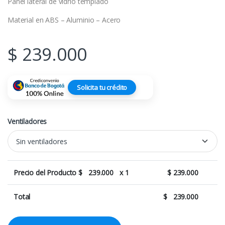
Panel lateral de vidrio templado
Material en ABS – Aluminio – Acero
$
239.000
Solicita tu crédito
Ventiladores
Precio del Producto $
239.000
x 1
$
239.000
Total
$
239.000