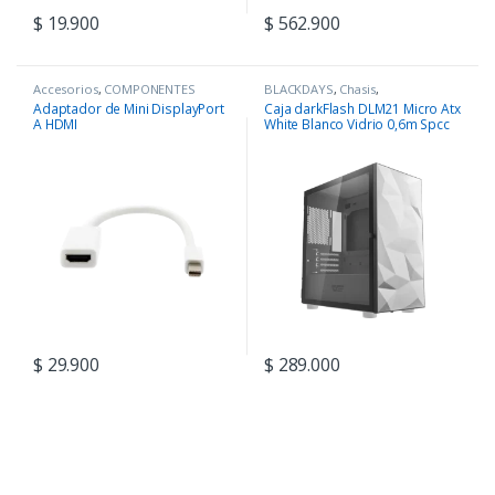
$
19.900
$
562.900
Accesorios
,
COMPONENTES
BLACKDAYS
,
Chasis
,
COMPONENTES
Adaptador de Mini DisplayPort
Caja darkFlash DLM21 Micro Atx
A HDMI
White Blanco Vidrio 0,6m Spcc
$
29.900
$
289.000