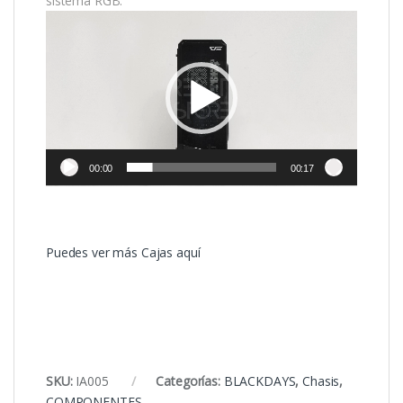
sistema RGB.
Reproductor
de
vídeo
00:00
00:17
Puedes ver más Cajas aquí
SKU:
IA005
Categorías:
BLACKDAYS
,
Chasis
,
COMPONENTES