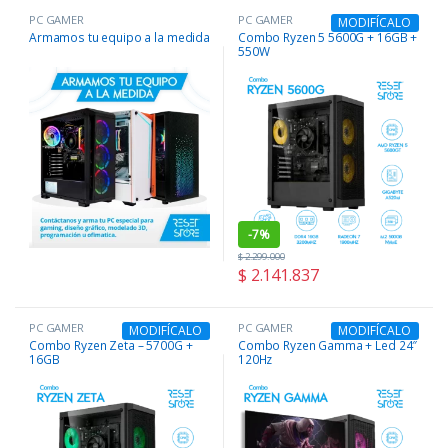
PC GAMER
PC GAMER
MODIFÍCALO
Armamos tu equipo a la medida
Combo Ryzen 5 5600G + 16GB +
550W
-
7%
$
2.299.000
$
2.141.837
PC GAMER
PC GAMER
MODIFÍCALO
MODIFÍCALO
Combo Ryzen Zeta – 5700G +
Combo Ryzen Gamma + Led 24″
16GB
120Hz