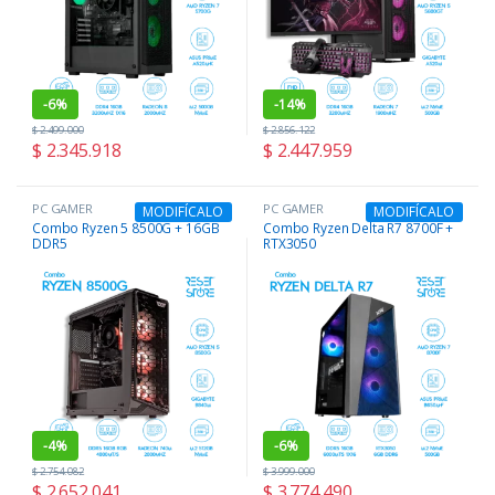
-
6%
-
14%
$
2.499.000
$
2.856.122
$
2.345.918
$
2.447.959
PC GAMER
PC GAMER
MODIFÍCALO
MODIFÍCALO
Combo Ryzen 5 8500G + 16GB
Combo Ryzen Delta R7 8700F +
DDR5
RTX3050
-
4%
-
6%
$
2.754.082
$
3.999.000
$
2.652.041
$
3.774.490