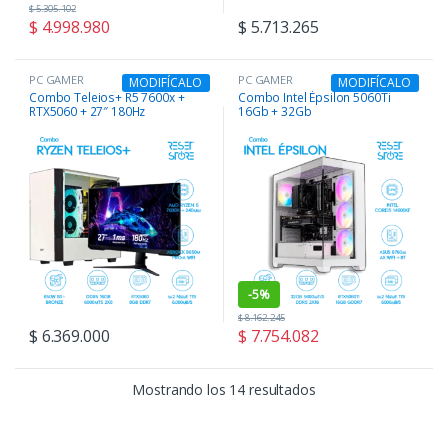
$
5.305.102
$
4.998.980
$
5.713.265
PC GAMER
PC GAMER
MODIFÍCALO
MODIFÍCALO
Combo Teleios+ R5 7600x +
Combo Intel Épsilon 5060Ti
RTX5060 + 27″ 180Hz
16Gb + 32Gb
-
5%
$
8.162.245
$
6.369.000
$
7.754.082
Ordenado por precio:
Mostrando los 14 resultados