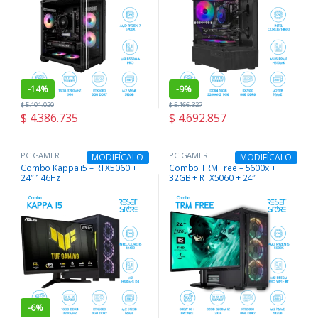
-
14%
-
9%
$
5.101.020
$
5.166.327
$
4.386.735
$
4.692.857
PC GAMER
PC GAMER
MODIFÍCALO
MODIFÍCALO
Combo Kappa i5 – RTX5060 +
Combo TRM Free – 5600x +
24″ 146Hz
32GB + RTX5060 + 24″
-
6%