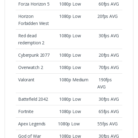
Forza Horizon 5
1080p Low
60fps AVG
Horizon
1080p Low
20fps AVG
Forbidden West
Red dead
1080p Low
30fps AVG
redemption 2
Cyberpunk 2077
1080p Low
20fps AVG
Overwatch 2
1080p Low
70fps AVG
Valorant
1080p Medium
190fps
AVG
Battefield 2042
1080p Low
30fps AVG
Fortnite
1080p Low
65fps AVG
Apex Legends
1080p Low
55fps AVG
God of War
1080p Low
30fps AVG