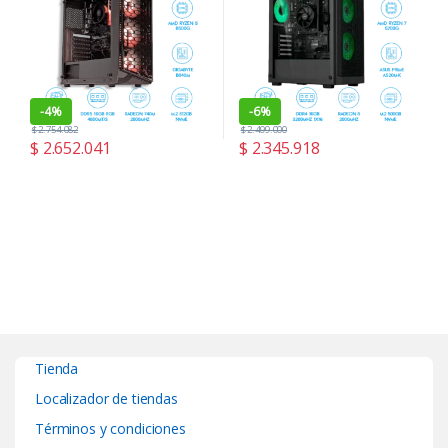
-
4%
-
6%
$
2.754.082
$
2.499.000
$
2.652.041
$
2.345.918
Tienda
Localizador de tiendas
Términos y condiciones