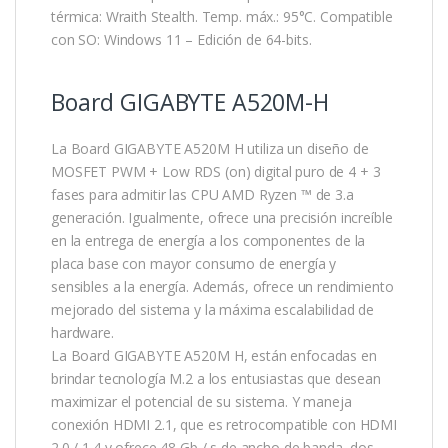
térmica: Wraith Stealth. Temp. máx.: 95°C. Compatible
con SO: Windows 11 – Edición de 64-bits.
Board GIGABYTE A520M-H
La Board GIGABYTE A520M H utiliza un diseño de
MOSFET PWM + Low RDS (on) digital puro de 4 + 3
fases para admitir las CPU AMD Ryzen ™ de 3.a
generación. Igualmente, ofrece una precisión increíble
en la entrega de energía a los componentes de la
placa base con mayor consumo de energía y
sensibles a la energía. Además, ofrece un rendimiento
mejorado del sistema y la máxima escalabilidad de
hardware.
La Board GIGABYTE A520M H, están enfocadas en
brindar tecnología M.2 a los entusiastas que desean
maximizar el potencial de su sistema. Y maneja
conexión HDMI 2.1, que es retrocompatible con HDMI
2.0 / 1.4 y ofrece 48 Gb / s de ancho de banda, dos