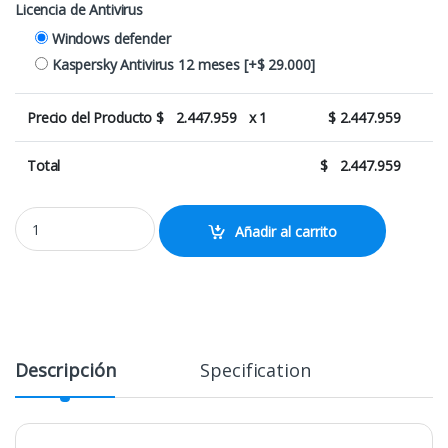
Licencia de Antivirus
Windows defender
Kaspersky Antivirus 12 meses
[+$ 29.000]
Precio del Producto $
2.447.959
x 1
$
2.447.959
Total
$
2.447.959
Combo Ryzen Gamma + Led 24" 120Hz quantity
Añadir al carrito
Descripción
Specification