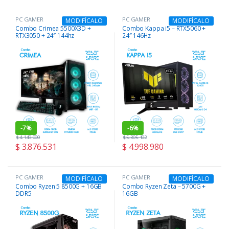
PC GAMER
PC GAMER
MODIFÍCALO
MODIFÍCALO
Combo Crimea 5500X3D +
Combo Kappa i5 – RTX5060 +
RTX3050 + 24″ 144hz
24″ 146Hz
-
7%
-
6%
$
4.149.000
$
5.305.102
$
3.876.531
$
4.998.980
PC GAMER
PC GAMER
MODIFÍCALO
MODIFÍCALO
Combo Ryzen 5 8500G + 16GB
Combo Ryzen Zeta – 5700G +
DDR5
16GB