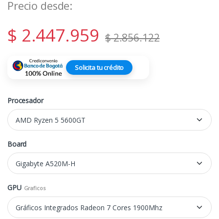
Precio desde:
$
2.447.959
$
2.856.122
Solicita tu crédito
Procesador
Board
GPU
Graficos