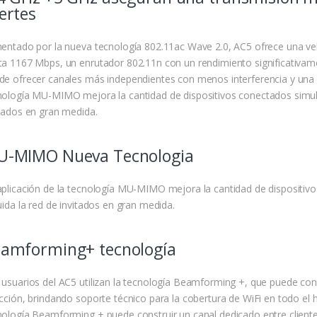
ertes
mentado por la nueva tecnología 802.11ac Wave 2.0, AC5 ofrece una v
ta 1167 Mbps, un enrutador 802.11n con un rendimiento significativam
de ofrecer canales más independientes con menos interferencia y una c
nología MU-MIMO mejora la cantidad de dispositivos conectados simult
itados en gran medida.
-MIMO Nueva Tecnologia
aplicación de la tecnología MU-MIMO mejora la cantidad de dispositiv
uida la red de invitados en gran medida.
amforming+ tecnología
 usuarios del AC5 utilizan la tecnología Beamforming +, que puede con
ección, brindando soporte técnico para la cobertura de WiFi en todo 
nología Beamforming + puede construir un canal dedicado entre cliente