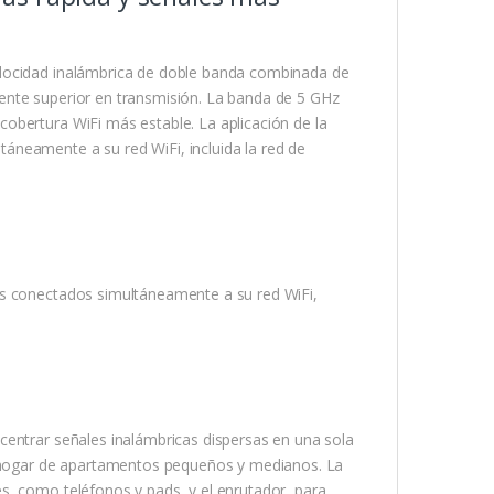
elocidad inalámbrica de doble banda combinada de
ente superior en transmisión. La banda de 5 GHz
obertura WiFi más estable. La aplicación de la
áneamente a su red WiFi, incluida la red de
os conectados simultáneamente a su red WiFi,
centrar señales inalámbricas dispersas en una sola
el hogar de apartamentos pequeños y medianos. La
s, como teléfonos y pads, y el enrutador, para