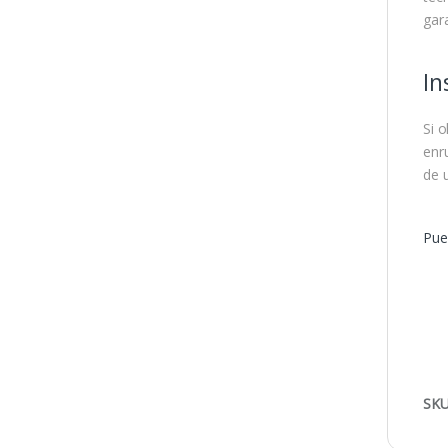
gar
In
Si 
enr
de 
Pue
SKU