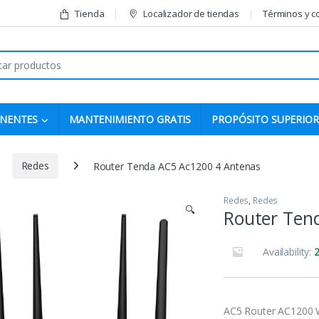
Tienda
Localizador de tiendas
Términos y c
r:
NENTES
MANTENIMIENTO GRATIS
PROPÓSITO SUPERIOR
Redes
Router Tenda AC5 Ac1200 4 Antenas
Redes
,
Redes
🔍
Router Ten
Availability:
2
AC5 Router AC1200 Wi