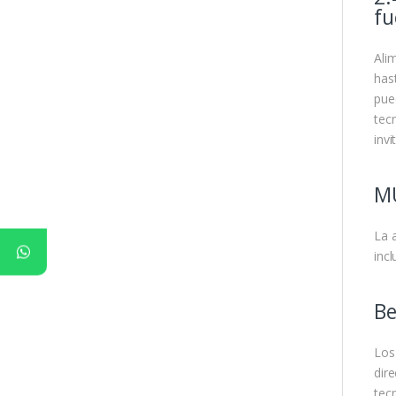
fu
Ali
has
pue
tec
inv
MU
La 
incl
Be
Los
dir
tec