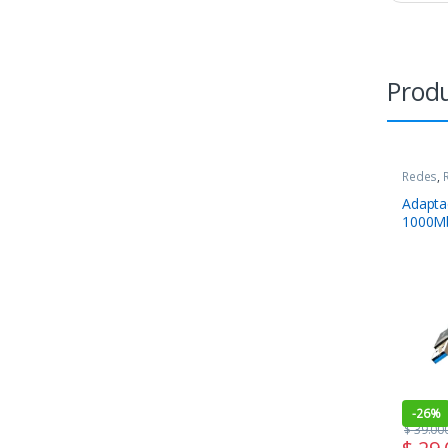
Produ
Redes
,
Adapta
1000M
-
26%
$
39.00