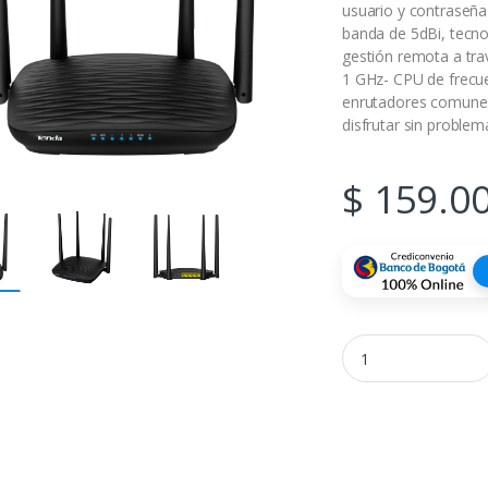
usuario y contraseña
banda de 5dBi, tecn
gestión remota a tra
1 GHz- CPU de frecu
enrutadores comunes.
disfrutar sin proble
$
159.0
Router Tenda AC5 Ac