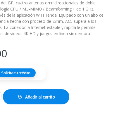
 del ISP, cuatro antenas omnidireccionales de doble
ología CPU / MU-MIMO / Beamforming + de 1 GHz,
vés de la aplicación WiFi Tenda. Equipado con un alto de
encia hecha con proceso de 28nm, AC5 supera a los
 La conexión a Internet estable y rápida le permite
mas de videos 4K HD y juegos en línea sin demora.
00
Solicita tu crédito
1200 4 Antenas quantity
Añadir al carrito