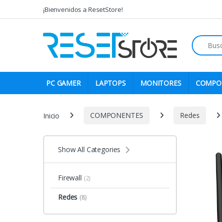
Skip to navigation
Skip to content
¡Bienvenidos a ResetStore!
Search fo
PC GAMER
LAPTOPS
MONITORES
COMPO
Inicio
COMPONENTES
Redes
Show All Categories
Firewall
(2)
Redes
(8)