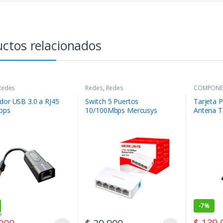
ctos relacionados
Redes
Redes
,
Redes
COMPONE
dor USB 3.0 a RJ45
Switch 5 Puertos
Tarjeta P
bps
10/100Mbps Mercusys
Antena T
MS105
-
7%
0
$
139.