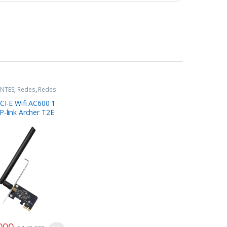
NTES
,
Redes
,
Redes
CI-E Wifi AC600 1
P-link Archer T2E
000