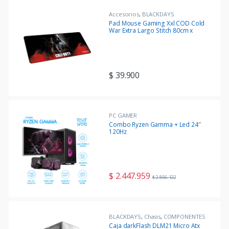
Accesorios
,
BLACKDAYS
Pad Mouse Gaming Xxl COD Cold
War Extra Largo Stitch 80cm x
30cm
$
39.900
PC GAMER
Combo Ryzen Gamma + Led 24″
120Hz
$
2.447.959
$
2.856.122
BLACKDAYS
,
Chasis
,
COMPONENTES
Caja darkFlash DLM21 Micro Atx