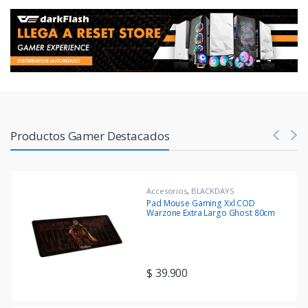
Products Carousel
Productos Gamer Destacados
Accesorios
,
BLACKDAYS
Pad Mouse Gaming Xxl COD
Warzone Extra Largo Ghost 80cm
x 30cm
$
39.900