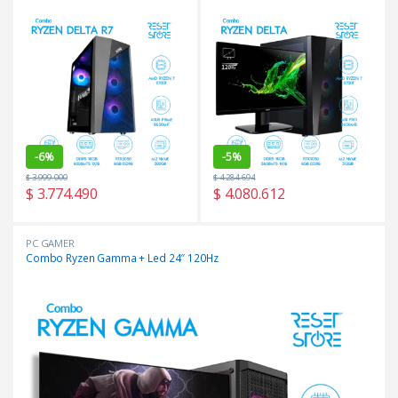
-
6%
-
5%
$
3.999.000
$
4.284.694
$
3.774.490
$
4.080.612
PC GAMER
Combo Ryzen Gamma + Led 24″ 120Hz