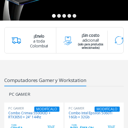
¡Sin costo
¡Envío
adicional!
a toda
(solo para productos
Colombia!
seleccionados)
Computadores Gamer y Workstation
PC GAMER
PC GAMER
PC GAMER
MODIFÍCALO
MODIFÍCALO
Combo Crimea 5500X3D +
Combo Intel Épsilon 5060Ti
RTX3050 + 24″ 144hz
16Gb + 32Gb