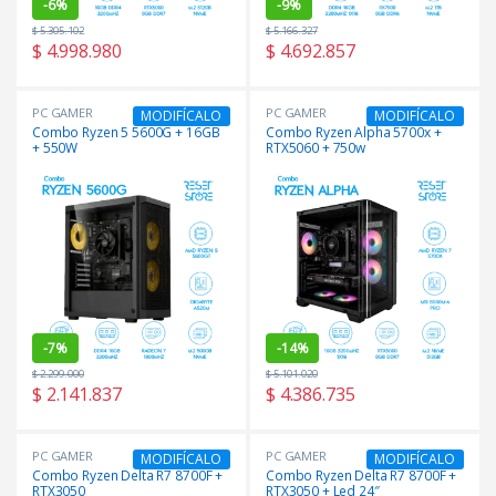
-
6%
-
9%
$
5.305.102
$
5.166.327
$
4.998.980
$
4.692.857
PC GAMER
PC GAMER
MODIFÍCALO
MODIFÍCALO
Combo Ryzen 5 5600G + 16GB
Combo Ryzen Alpha 5700x +
+ 550W
RTX5060 + 750w
-
7%
-
14%
$
2.299.000
$
5.101.020
$
2.141.837
$
4.386.735
PC GAMER
PC GAMER
MODIFÍCALO
MODIFÍCALO
Combo Ryzen Delta R7 8700F +
Combo Ryzen Delta R7 8700F +
RTX3050
RTX3050 + Led 24″