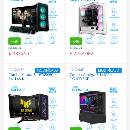
-
7%
-
5%
$
4.149.000
$
8.162.245
$
3.876.531
$
7.754.082
PC GAMER
PC GAMER
MODIFÍCALO
MODIFÍCALO
Combo Kappa i5 – RTX5060 +
Combo Omega i5 14600 +
24″ 146Hz
RX7600 8GB