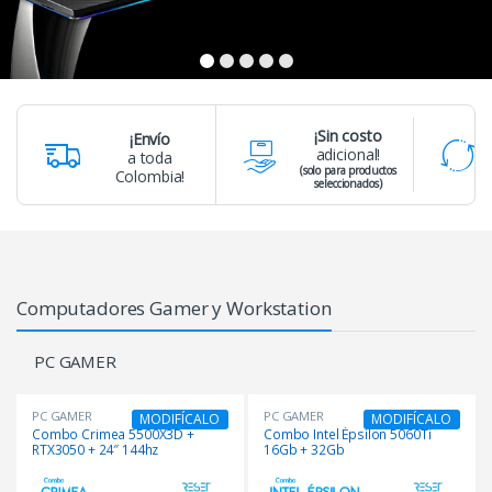
¡Sin costo
¡Envío
adicional!
a toda
(solo para productos
Colombia!
seleccionados)
Computadores Gamer y Workstation
PC GAMER
PC GAMER
PC GAMER
MODIFÍCALO
MODIFÍCALO
Combo Crimea 5500X3D +
Combo Intel Épsilon 5060Ti
RTX3050 + 24″ 144hz
16Gb + 32Gb