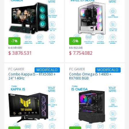
-
7%
-
5%
$
4.149.000
$
8.162.245
$
3.876.531
$
7.754.082
PC GAMER
PC GAMER
MODIFÍCALO
MODIFÍCALO
Combo Kappa i5 – RTX5060 +
Combo Omega i5 14600 +
24″ 146Hz
RX7600 8GB