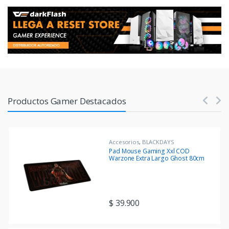
Products Carousel
Productos Gamer Destacados
Accesorios
,
BLACKDAYS
Pad Mouse Gaming Xxl COD
Warzone Extra Largo Ghost 80cm
x 30cm
$
39.900