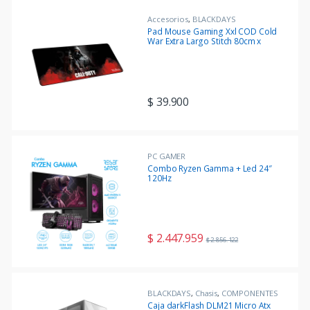
Accesorios
,
BLACKDAYS
Pad Mouse Gaming Xxl COD Cold
War Extra Largo Stitch 80cm x
30cm
$
39.900
PC GAMER
Combo Ryzen Gamma + Led 24″
120Hz
$
2.447.959
$
2.856.122
BLACKDAYS
,
Chasis
,
COMPONENTES
Caja darkFlash DLM21 Micro Atx