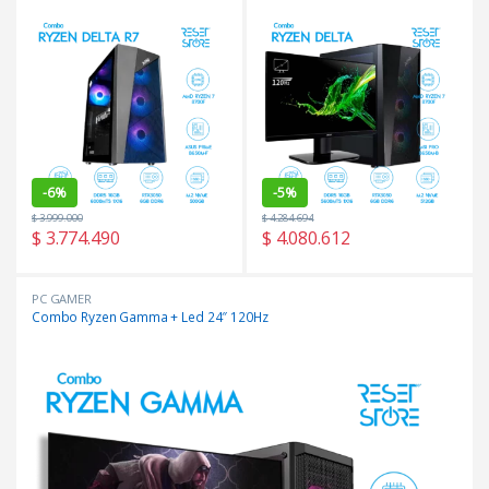
-
6%
-
5%
$
3.999.000
$
4.284.694
$
3.774.490
$
4.080.612
PC GAMER
Combo Ryzen Gamma + Led 24″ 120Hz