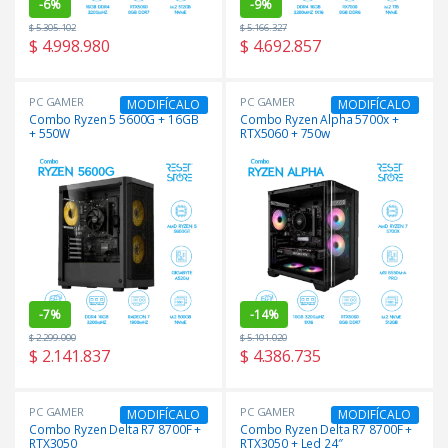
-
6%
-
9%
$
5.305.102
$
5.166.327
$
4.998.980
$
4.692.857
PC GAMER
PC GAMER
MODIFÍCALO
MODIFÍCALO
Combo Ryzen 5 5600G + 16GB
Combo Ryzen Alpha 5700x +
+ 550W
RTX5060 + 750w
-
7%
-
14%
$
2.299.000
$
5.101.020
$
2.141.837
$
4.386.735
PC GAMER
PC GAMER
MODIFÍCALO
MODIFÍCALO
Combo Ryzen Delta R7 8700F +
Combo Ryzen Delta R7 8700F +
RTX3050
RTX3050 + Led 24″