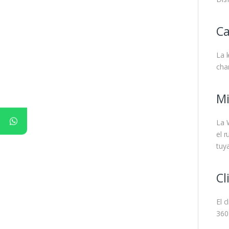
Ca
La 
cha
Mi
La 
el r
tuya
Cl
El c
360