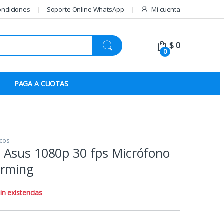
ondiciones
Soporte Online WhatsApp
Mi cuenta
$
0
0
PAGA A CUOTAS
icos
Asus 1080p 30 fps Micrófono
orming
in existencias