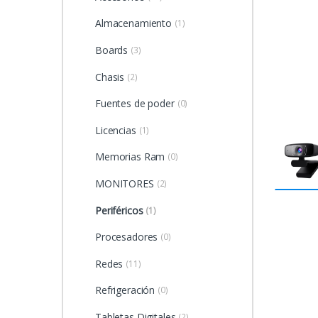
Almacenamiento
(1)
Boards
(3)
Chasis
(2)
Fuentes de poder
(0)
Licencias
(1)
Memorias Ram
(0)
MONITORES
(2)
Periféricos
(1)
Procesadores
(0)
Redes
(11)
Refrigeración
(0)
Tabletas Digitales
(2)