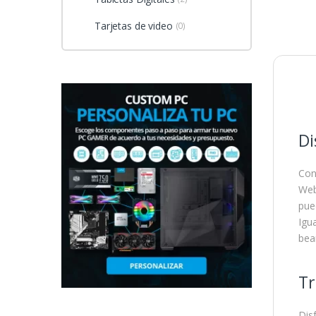
Tarjetas de video
(0)
Di
Con
Web
pue
Igu
bea
Tr
Dis