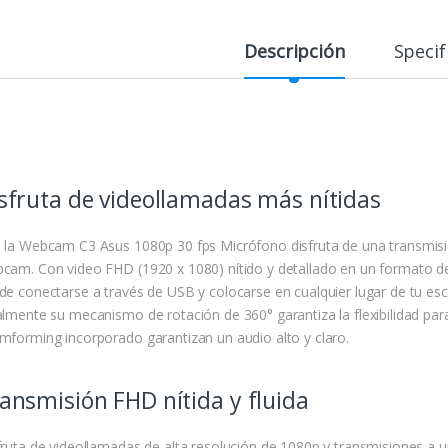
Descripción
Specif
sfruta de videollamadas más nítidas
 la Webcam C3 Asus 1080p 30 fps Micrófono disfruta de una transmisi
cam. Con video FHD (1920 x 1080) nítido y detallado en un formato 
de conectarse a través de USB y colocarse en cualquier lugar de tu escr
almente su mecanismo de rotación de 360° garantiza la flexibilidad par
mforming incorporado garantizan un audio alto y claro.
ansmisión FHD nítida y fluida
fruta de videollamadas de alta resolución de 1080p y transmisiones a 