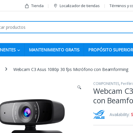
Tienda
Localizador de tiendas
Términos y c
r:
NENTES
MANTENIMIENTO GRATIS
PROPÓSITO SUPERIOR
Webcam C3 Asus 1080p 30 fps Micrófono con Beamforming
COMPONENTES
,
Perifér
🔍
Webcam C3 
con Beamf
Availability:
S