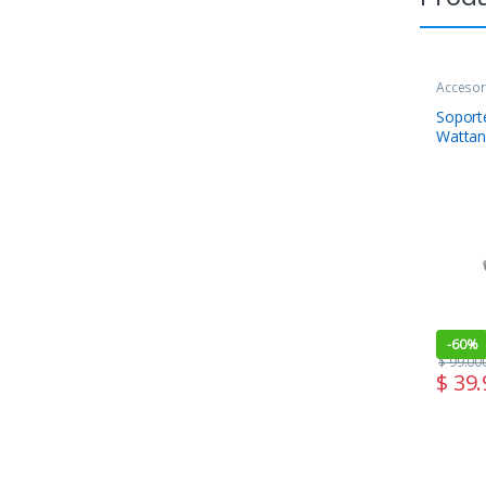
Accesor
COMPO
Soport
Watta
-
60%
$
99.00
$
39.