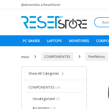
Skip to navigation
Skip to content
¡Bienvenidos a ResetStore!
Search fo
PC GAMER
LAPTOPS
MONITORES
COMPO
Inicio
COMPONENTES
Periféricos
Show All Categories
COMPONENTES
(36)
Uncategorized
(0)
Accesorios
(14)