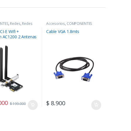
NTES
,
Redes
,
Redes
Accesorios
,
COMPONENTES
CI-E Wifi +
Cable VGA 1.8mts
h AC1200 2 Antenas
rcher T5E
000
$
8.900
$
199.000