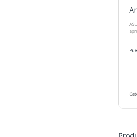
Am
ASU
apr
Pue
Cat
Produ