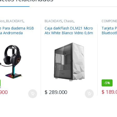
ios
,
BLACKDAYS
,
BLACKDAYS
,
Chasis
,
COMPONE
NENTES
,
Periféricos
COMPONENTES
e Para diadema RGB
Caja darkFlash DLM21 Micro
Tarjeta P
na Andromeda
Atx White Blanco Vidrio 0,6m
Bluetoot
Spcc
TP-link A
-
5%
0
$
189.
900
$
289.000