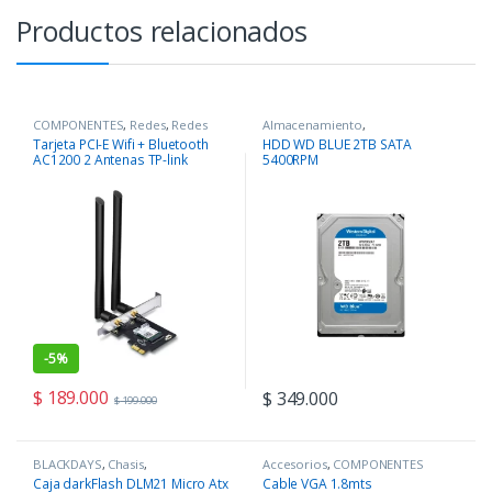
Productos relacionados
COMPONENTES
,
Redes
,
Redes
Almacenamiento
,
COMPONENTES
Tarjeta PCI-E Wifi + Bluetooth
HDD WD BLUE 2TB SATA
AC1200 2 Antenas TP-link
5400RPM
Archer T5E
-
5%
$
189.000
$
349.000
$
199.000
BLACKDAYS
,
Chasis
,
Accesorios
,
COMPONENTES
COMPONENTES
Caja darkFlash DLM21 Micro Atx
Cable VGA 1.8mts