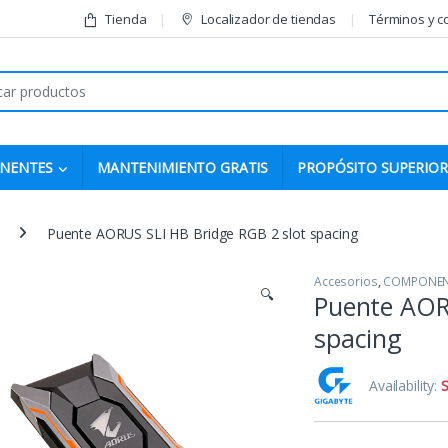
Tienda
Localizador de tiendas
Términos y c
r:
NENTES
MANTENIMIENTO GRATIS
PROPÓSITO SUPERIOR
Puente AORUS SLI HB Bridge RGB 2 slot spacing
Accesorios
,
COMPONEN
🔍
Puente AOR
spacing
Availability:
S