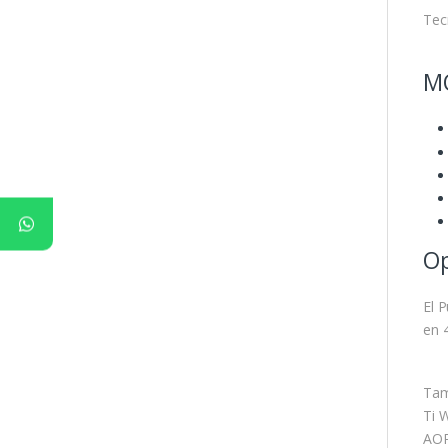
Tec
M
Op
El 
en 
Tam
Ti 
AOR