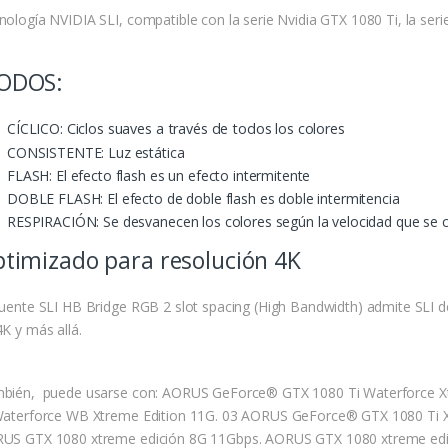
nología NVIDIA SLI, compatible con la serie Nvidia GTX 1080 Ti, la ser
ODOS:
CÍCLICO
: Ciclos suaves a través de todos los colores
CONSISTENTE: Luz estática
FLASH: El efecto flash es un efecto intermitente
DOBLE FLASH: El efecto de doble flash es doble intermitencia
RESPIRACIÓN: Se desvanecen los colores según la velocidad que se 
timizado para resolución 4K
Puente SLI HB Bridge RGB 2 slot spacing (High Bandwidth) admite SLI d
4K y más allá.
bién, puede usarse con: AORUS GeForce® GTX 1080 Ti Waterforce X
Waterforce WB Xtreme Edition 11G. 03 AORUS GeForce® GTX 1080 Ti X
US GTX 1080 xtreme edición 8G 11Gbps. AORUS GTX 1080 xtreme edi