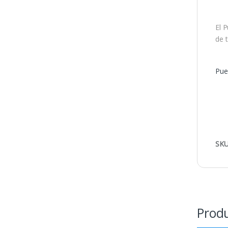
El 
de 
Pue
SKU
Produ