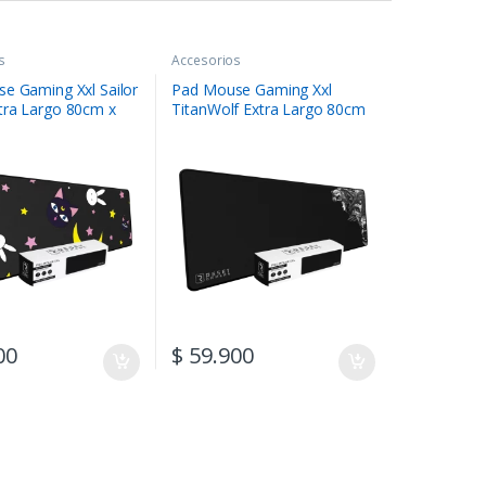
s
Accesorios
e Gaming Xxl Sailor
Pad Mouse Gaming Xxl
ra Largo 80cm x
TitanWolf Extra Largo 80cm
x 30cm
00
$
59.900