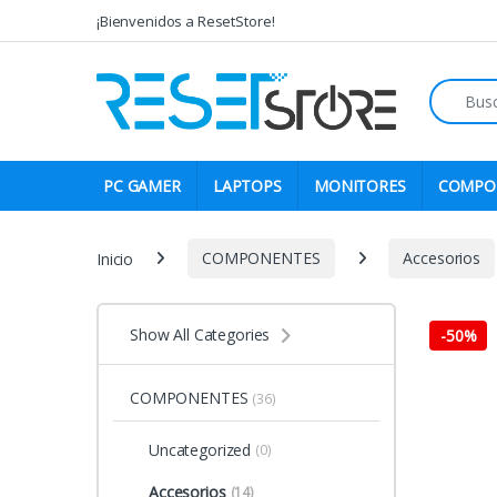
Skip to navigation
Skip to content
¡Bienvenidos a ResetStore!
Search fo
PC GAMER
LAPTOPS
MONITORES
COMPO
Inicio
COMPONENTES
Accesorios
Show All Categories
-
50%
COMPONENTES
(36)
Uncategorized
(0)
Accesorios
(14)