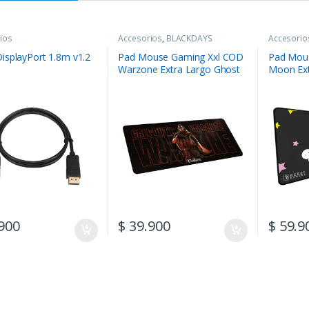
ios
Accesorios
,
BLACKDAYS
Accesorio
isplayPort 1.8m v1.2
Pad Mouse Gaming Xxl COD
Pad Mous
Warzone Extra Largo Ghost
Moon Ext
80cm x 30cm
30cm
900
$
39.900
$
59.9