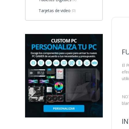
Tarjetas de video
(0)
F
El 
efe
uti
NOT
blan
I