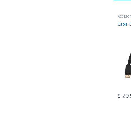
Accesor
Cable D
$
29.