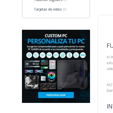
Tarjetas de video
(0)
F
El 
efe
uti
NOT
blan
I