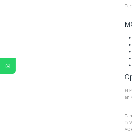
Tec
M
Op
El 
en 
Tam
Ti 
AOR