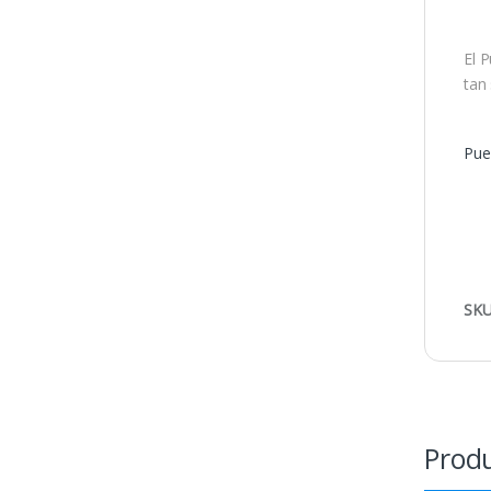
El 
tan
Pue
SKU
Produ