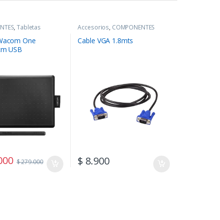
NTES
,
Tabletas
Accesorios
,
COMPONENTES
 Wacom One
Cable VGA 1.8mts
5cm USB
000
$
8.900
$
279.000