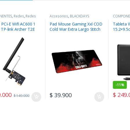
NENTES
,
Redes
,
Redes
Accesorios
,
BLACKDAYS
COMPONE
Digitales
 PCI-E Wifi AC600 1
Pad Mouse Gaming Xxl COD
Tableta
 TP-link Archer T2E
Cold War Extra Largo Stitch
15.2×9.
80cm x 30cm
-
11%
.000
$
249.
$
39.900
$
149.000