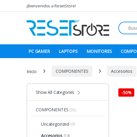
Skip to navigation
Skip to content
¡Bienvenidos a ResetStore!
Search fo
PC GAMER
LAPTOPS
MONITORES
COMPO
Inicio
COMPONENTES
Accesorios
Show All Categories
-
50%
COMPONENTES
(35)
Uncategorized
(0)
Accesorios
(14)