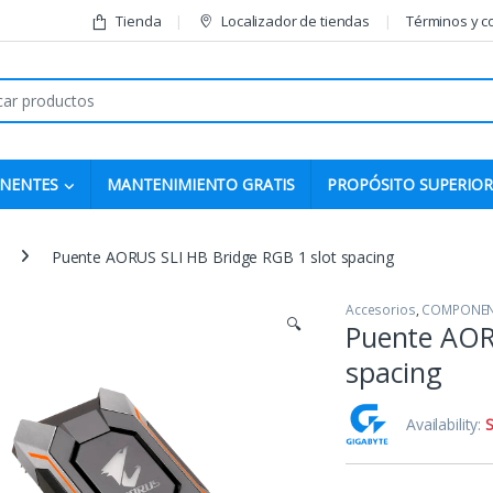
Tienda
Localizador de tiendas
Términos y c
r:
NENTES
MANTENIMIENTO GRATIS
PROPÓSITO SUPERIOR
Puente AORUS SLI HB Bridge RGB 1 slot spacing
Accesorios
,
COMPONEN
🔍
Puente AOR
spacing
Availability:
S