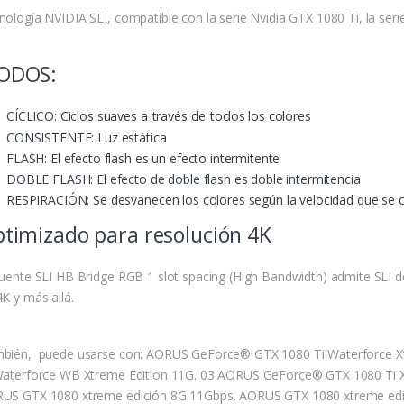
nología NVIDIA SLI, compatible con la serie Nvidia GTX 1080 Ti, la ser
ODOS:
CÍCLICO
: Ciclos suaves a través de todos los colores
CONSISTENTE: Luz estática
FLASH: El efecto flash es un efecto intermitente
DOBLE FLASH: El efecto de doble flash es doble intermitencia
RESPIRACIÓN: Se desvanecen los colores según la velocidad que se 
timizado para resolución 4K
Puente SLI HB Bridge RGB 1 slot spacing (High Bandwidth) admite SLI d
4K y más allá.
bién, puede usarse con: AORUS GeForce® GTX 1080 Ti Waterforce X
Waterforce WB Xtreme Edition 11G. 03 AORUS GeForce® GTX 1080 Ti X
US GTX 1080 xtreme edición 8G 11Gbps. AORUS GTX 1080 xtreme edi