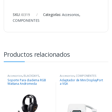
SKU:
I0319
Categorías:
Accesorios
,
COMPONENTES
Productos relacionados
Accesorios
,
BLACKDAYS
,
Accesorios
,
COMPONENTES
COMPONENTES
,
Periféricos
Soporte Para diadema RGB
Adaptador de Mini DisplayPort
Wattana Andromeda
a VGA