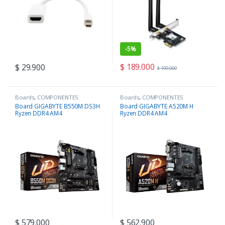
-
5%
$
189.000
$
29.900
$
199.000
Boards
,
COMPONENTES
Boards
,
COMPONENTES
Board GIGABYTE B550M DS3H
Board GIGABYTE A520M H
Ryzen DDR4 AM4
Ryzen DDR4 AM4
$
579.000
$
562.900