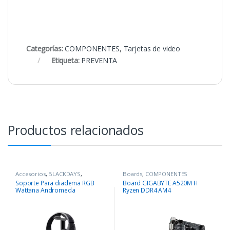
Categorías:
COMPONENTES
,
Tarjetas de video
Etiqueta:
PREVENTA
Productos relacionados
Accesorios
,
BLACKDAYS
,
Boards
,
COMPONENTES
COMPONENTES
,
Periféricos
Soporte Para diadema RGB
Board GIGABYTE A520M H
Wattana Andromeda
Ryzen DDR4 AM4