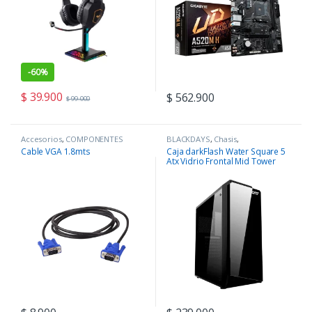
-
60%
$
39.900
$
562.900
$
99.000
Accesorios
,
COMPONENTES
BLACKDAYS
,
Chasis
,
COMPONENTES
Cable VGA 1.8mts
Caja darkFlash Water Square 5
Atx Vidrio Frontal Mid Tower