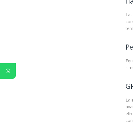
fi
La 
com
temp
Pe
Equ
sim
GP
La i
ava
eli
con