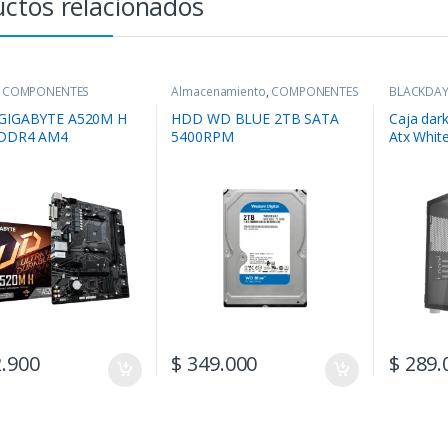
ctos relacionados
,
COMPONENTES
Almacenamiento
,
COMPONENTES
BLACKDA
COMPONE
 GIGABYTE A520M H
HDD WD BLUE 2TB SATA
Caja dar
 DDR4 AM4
5400RPM
Atx Whit
Spcc
.900
$
349.000
$
289.