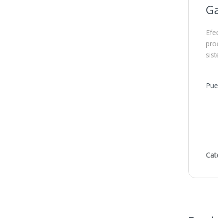
Ga
Efec
pro
sis
Pue
Cat