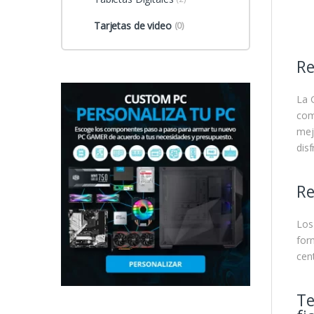
Tarjetas de video
(0)
Re
La 
com
mej
disf
Re
Los
for
cen
Te