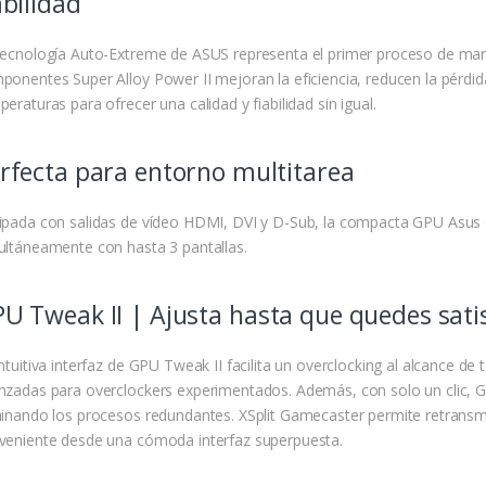
abilidad
tecnología Auto-Extreme de ASUS representa el primer proceso de man
ponentes Super Alloy Power II mejoran la eficiencia, reducen la pérdida
eraturas para ofrecer una calidad y fiabilidad sin igual.
rfecta para entorno multitarea
ipada con salidas de vídeo HDMI, DVI y D-Sub, la compacta GPU Asus
ultáneamente con hasta 3 pantallas.
U Tweak II | Ajusta hasta que quedes sati
ntuitiva interfaz de GPU Tweak II facilita un overclocking al alcance de 
nzadas para overclockers experimentados. Además, con solo un clic, 
minando los procesos redundantes. XSplit Gamecaster permite retransmi
veniente desde una cómoda interfaz superpuesta.