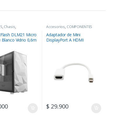
YS
,
Chasis
,
Accesorios
,
COMPONENTES
NTES
kFlash DLM21 Micro
Adaptador de Mini
e Blanco Vidrio 0,6m
DisplayPort A HDMI
000
$
29.900