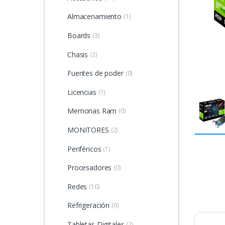
Almacenamiento
(1)
Boards
(3)
Chasis
(2)
Fuentes de poder
(0)
Licencias
(1)
Memorias Ram
(0)
MONITORES
(2)
Periféricos
(1)
Procesadores
(0)
Redes
(10)
Refrigeración
(0)
Tabletas Digitales
(2)