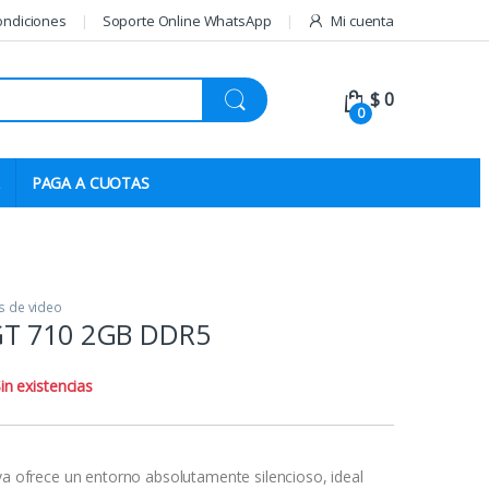
ondiciones
Soporte Online WhatsApp
Mi cuenta
$
0
0
PAGA A CUOTAS
s de video
GT 710 2GB DDR5
in existencias
iva ofrece un entorno absolutamente silencioso, ideal