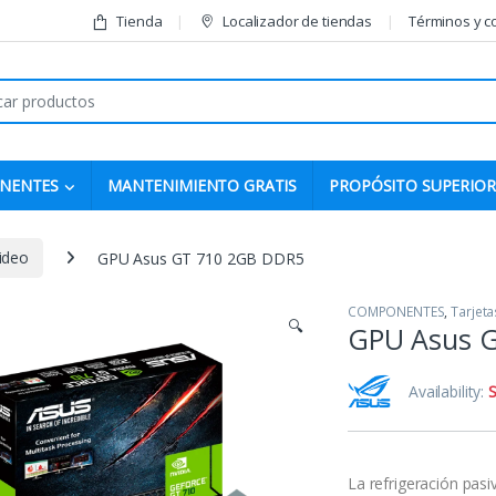
Tienda
Localizador de tiendas
Términos y c
r:
NENTES
MANTENIMIENTO GRATIS
PROPÓSITO SUPERIOR
ideo
GPU Asus GT 710 2GB DDR5
COMPONENTES
,
Tarjeta
🔍
GPU Asus 
Availability:
S
La refrigeración pas