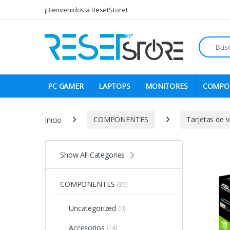
Skip to navigation
Skip to content
¡Bienvenidos a ResetStore!
Search fo
PC GAMER
LAPTOPS
MONITORES
COMPO
Inicio
COMPONENTES
Tarjetas de v
Show All Categories
COMPONENTES
(35)
Uncategorized
(0)
Accesorios
(14)