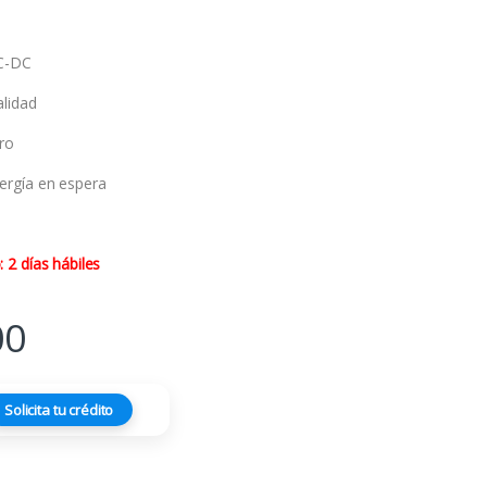
DC-DC
lidad
ro
rgía en espera
2 días hábiles
00
Solicita tu crédito