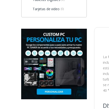
Tarjetas de video
(0)
La 
inc
est
incl
tur
se 
40 °
DI