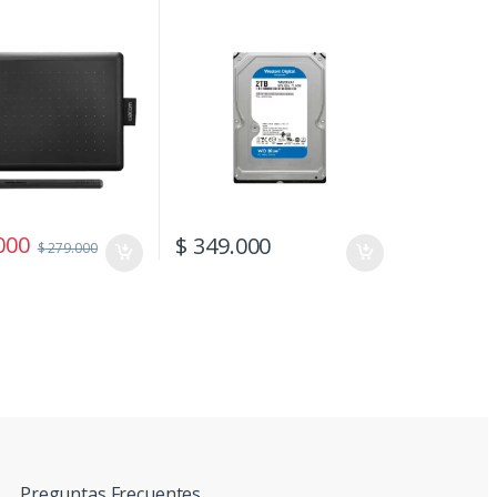
000
$
349.000
$
279.000
Preguntas Frecuentes