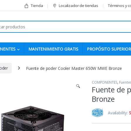
Tienda
Localizador de tiendas
Términos y c
r:
NENTES
MANTENIMIENTO GRATIS
PROPÓSITO SUPERIOR
oder
Fuente de poder Cooler Master 650W MWE Bronze
COMPONENTES
,
Fuente
🔍
Fuente de 
Bronze
Availability:
S