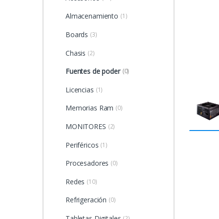
Almacenamiento
(1)
Boards
(3)
Chasis
(2)
Fuentes de poder
(0)
Licencias
(1)
Memorias Ram
(0)
MONITORES
(2)
Periféricos
(1)
Procesadores
(0)
Redes
(10)
Refrigeración
(0)
Tabletas Digitales
(2)