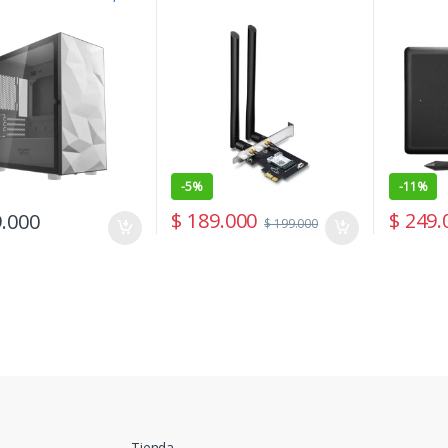
TP-link Archer T5E
-
5%
-
11%
$
189.000
$
249.
.000
$
199.000
Tienda