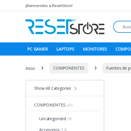
Skip to navigation
Skip to content
¡Bienvenidos a ResetStore!
Search fo
PC GAMER
LAPTOPS
MONITORES
COMPO
Inicio
COMPONENTES
Fuentes de p
Show All Categories
COMPONENTES
(35)
Uncategorized
(0)
Accesorios
(14)