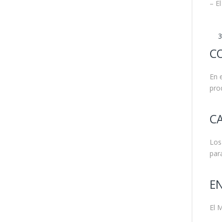
– El
C
En 
pro
C
Los
par
EN
El 