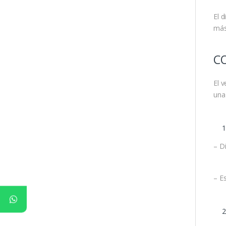
El 
más
C
El 
una 
– D
– E