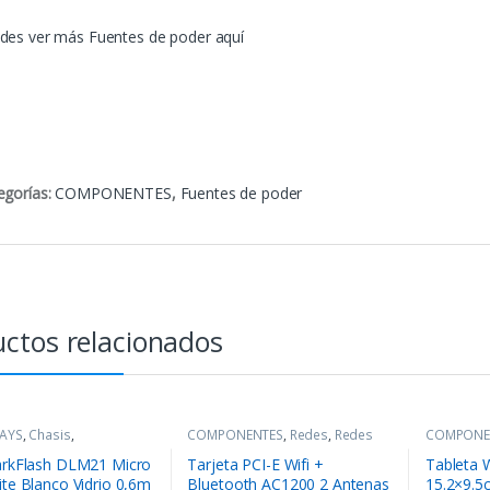
des ver más Fuentes de poder aquí
egorías:
COMPONENTES
,
Fuentes de poder
ctos relacionados
AYS
,
Chasis
,
COMPONENTES
,
Redes
,
Redes
COMPONE
NENTES
Digitales
arkFlash DLM21 Micro
Tarjeta PCI-E Wifi +
Tableta
ite Blanco Vidrio 0,6m
Bluetooth AC1200 2 Antenas
15.2×9.