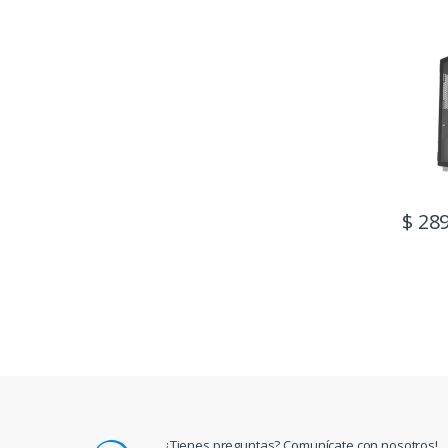
Spcc
$
289
¿Tienes preguntas? Comunícate con nosotros!