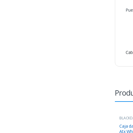
Pue
Cat
Produ
BLACKD
COMPO
Caja d
Atx Wh