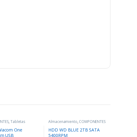
NTES
,
Tabletas
Almacenamiento
,
COMPONENTES
 Wacom One
HDD WD BLUE 2TB SATA
5cm USB
5400RPM