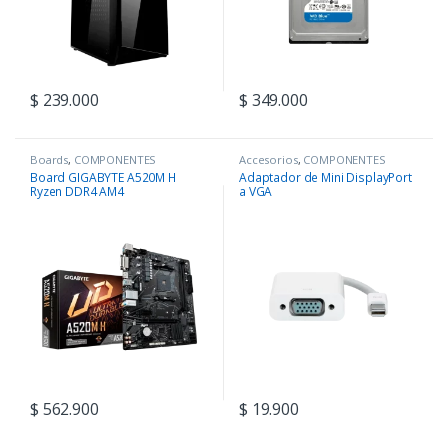
$
239.000
$
349.000
Boards
,
COMPONENTES
Accesorios
,
COMPONENTES
Board GIGABYTE A520M H
Adaptador de Mini DisplayPort
Ryzen DDR4 AM4
a VGA
$
562.900
$
19.900