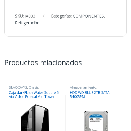
SKU:
IA033
Categorías:
COMPONENTES
,
Refrigeración
Productos relacionados
BLACKDAYS
,
Chasis
,
Almacenamiento
,
COMPONENTES
COMPONENTES
Caja darkFlash Water Square 5
HDD WD BLUE 2TB SATA
Atx Vidrio Frontal Mid Tower
5400RPM