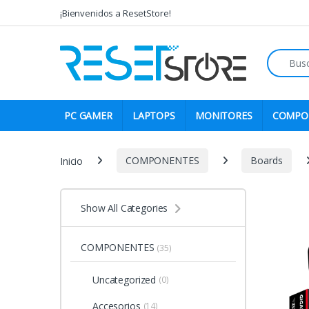
Skip to navigation
Skip to content
¡Bienvenidos a ResetStore!
Search fo
PC GAMER
LAPTOPS
MONITORES
COMPO
Inicio
COMPONENTES
Boards
Show All Categories
COMPONENTES
(35)
Uncategorized
(0)
Accesorios
(14)