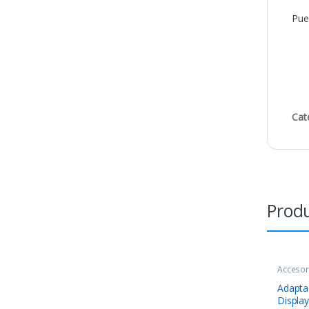
Pue
Cat
Produ
Accesor
Adapta
Displa