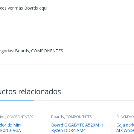
des ver más Boards aquí
egorías:
Boards
,
COMPONENTES
ctos relacionados
ios
,
COMPONENTES
Boards
,
COMPONENTES
BLACKDA
COMPONE
dor de Mini
Board GIGABYTE A520M H
Caja dar
yPort a VGA
Ryzen DDR4 AM4
Atx Whit