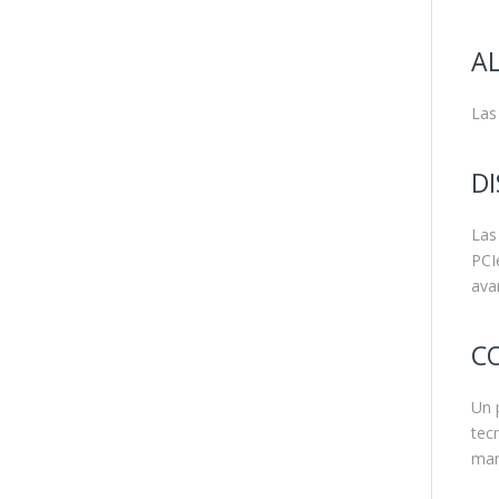
A
Las
DI
Las
PCI
ava
C
Un 
tec
man