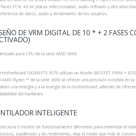
erfaces PCIe 4.0 en placas seleccionadas, audio refinado y alta velocida
nsferencia de datos, audio y rendimiento de los usuarios.
SEÑO DE VRM DIGITAL DE 10 * + 2 FASES 
CTIVADO)
imizado para CPU de la serie AMD 3000
 motherboard GIGABYTE X570 utilizan un diseño MOSFET PWM + RDS (on
 AMD Ryzen ™ de la serie 3000 al ofrecer una precisión increíble en l
sibles a la energía y a la energía de la motherboard. además de ofrec
alabilidad del hardware.
ENTILADOR INTELIGENTE
porciona 3 modos de funcionamiento diferentes para minimizar el ruido 
enciosos, equilibrado y de rendimiento, elija el modo que más le conveng