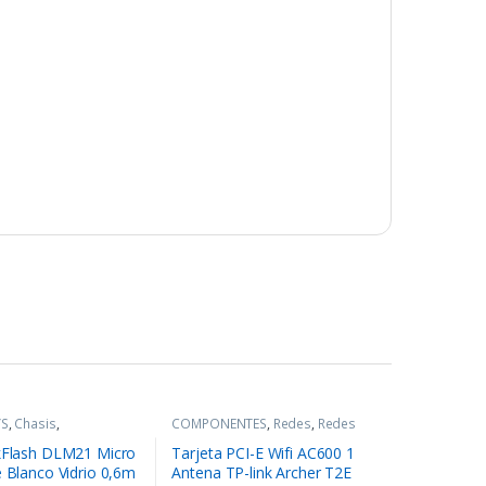
YS
,
Chasis
,
COMPONENTES
,
Redes
,
Redes
NTES
kFlash DLM21 Micro
Tarjeta PCI-E Wifi AC600 1
e Blanco Vidrio 0,6m
Antena TP-link Archer T2E