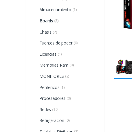
Almacenamiento
(1)
Boards
(3)
Chasis
(2)
Fuentes de poder
(0)
Licencias
(1)
Memorias Ram
(0)
MONITORES
(2)
Periféricos
(1)
Procesadores
(0)
Redes
(10)
Refrigeración
(0)
Tabletas Digitales
(2)