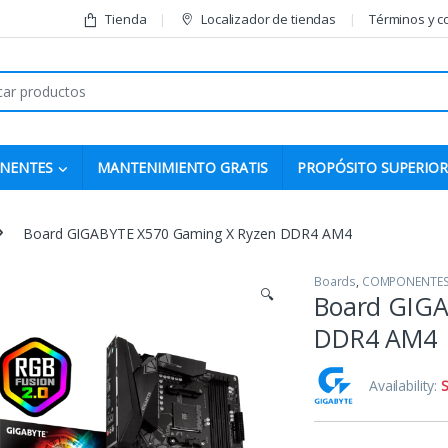
Tienda
Localizador de tiendas
Términos y c
r:
NENTES
MANTENIMIENTO GRATIS
PROPÓSITO SUPERIOR
Board GIGABYTE X570 Gaming X Ryzen DDR4 AM4
Boards
,
COMPONENTE
🔍
Board GIGA
DDR4 AM4
Availability:
S