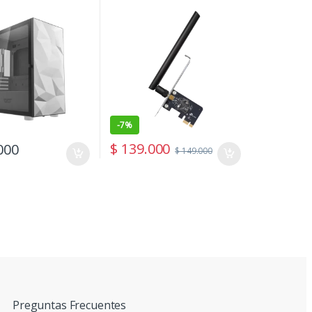
-
7%
$
139.000
000
$
149.000
Preguntas Frecuentes