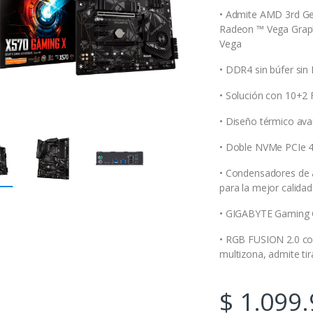
• Admite AMD 3rd Ge
Radeon ™ Vega Graph
Vega
• DDR4 sin búfer sin
• Solución con 10+2 
• Diseño térmico ava
• Doble NVMe PCIe 4.
• Condensadores de a
para la mejor calida
• GIGABYTE Gaming 
• RGB FUSION 2.0 con
multizona, admite ti
$
1.099.