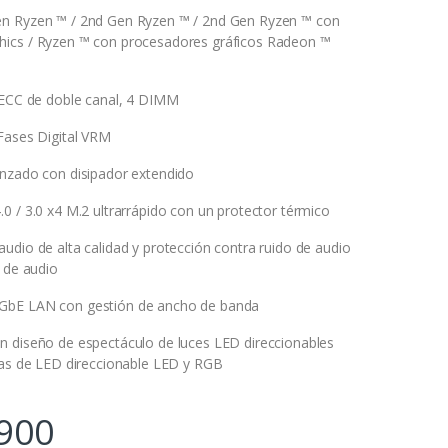
n Ryzen ™ / 2nd Gen Ryzen ™ / 2nd Gen Ryzen ™ con
ics / Ryzen ™ con procesadores gráficos Radeon ™
 ECC de doble canal, 4 DIMM
Fases Digital VRM
nzado con disipador extendido
0 / 3.0 x4 M.2 ultrarrápido con un protector térmico
udio de alta calidad y protección contra ruido de audio
d de audio
GbE LAN con gestión de ancho de banda
 diseño de espectáculo de luces LED direccionables
ras de LED direccionable LED y RGB
900