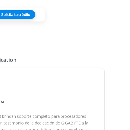
Solicita tu crédito
ication
 ™
 brindan soporte completo para procesadores
 testimonio de la dedicación de GIGABYTE a la
plia lista de características como soporte para