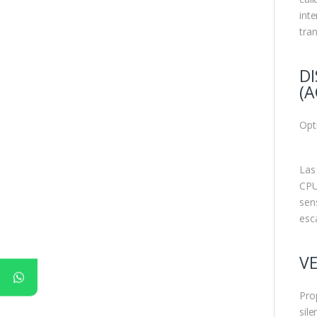
int
tra
DI
(A
Opt
Las
CPU
sen
esc
V
Pro
sil