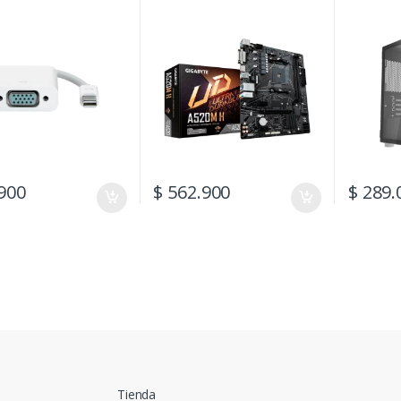
Spcc
900
$
562.900
$
289.
Tienda