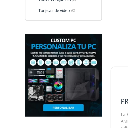
Tarjetas de video
(0)
PR
La 
AMD
cal