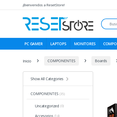
Skip to navigation
Skip to content
¡Bienvenidos a ResetStore!
Search fo
PC GAMER
LAPTOPS
MONITORES
COMPO
Inicio
COMPONENTES
Boards
Show All Categories
COMPONENTES
(35)
Uncategorized
(0)
Accesorios
(14)