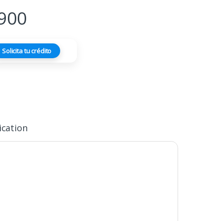
900
Solicita tu crédito
ication