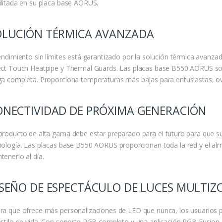
ilitada en su placa base AORUS.
OLUCIÓN TÉRMICA AVANZADA
endimiento sin límites está garantizado por la solución térmica avanzada
ect Touch Heatpipe y Thermal Guards. Las placas base B550 AORUS s
ga completa. Proporciona temperaturas más bajas para entusiastas, ov
ONECTIVIDAD DE PRÓXIMA GENERACIÓN
producto de alta gama debe estar preparado para el futuro para que s
nología. Las placas base B550 AORUS proporcionan toda la red y el a
tenerlo al día.
ISEÑO DE ESPECTÁCULO DE LUCES MULTIZ
ra que ofrece más personalizaciones de LED que nunca, los usuarios 
estilo de vida. Con soporte RGB completo y una aplicación RGB Fusion 2.