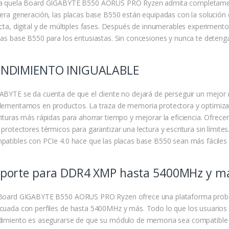
a quela Board GIGABYTE B550 AORUS PRO Ryzen admita completamen
cera generación, las placas base B550 están equipadas con la solución
ecta, digital y de múltiples fases. Después de innumerables experimen
cas base B550 para los entusiastas. Sin concesiones y nunca te deteng
ENDIMIENTO INIGUALABLE
ABYTE se da cuenta de que el cliente no dejará de perseguir un mejor
lementamos en productos. La traza de memoria protectora y optimizada
rituras más rápidas para ahorrar tiempo y mejorar la eficiencia. Ofr
 protectores térmicos para garantizar una lectura y escritura sin lím
patibles con PCIe 4.0 hace que las placas base B550 sean más fáciles d
porte para DDR4 XMP hasta 5400MHz y más
Board GIGABYTE B550 AORUS PRO Ryzen ofrece una plataforma probad
cuada con perfiles de hasta 5400MHz y más. Todo lo que los usuarios
dimiento es asegurarse de que su módulo de memoria sea compatible 