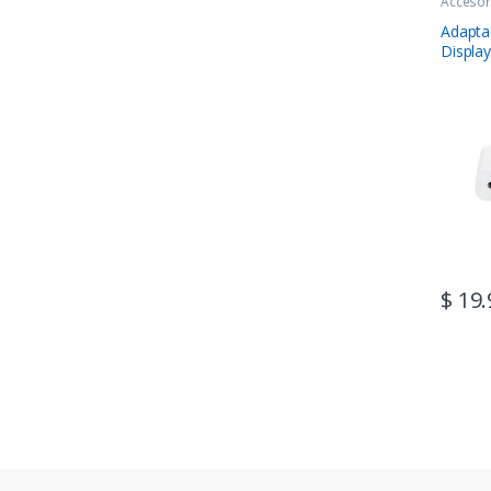
Accesor
Adapta
Displa
$
19.