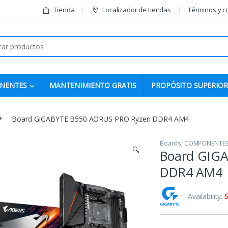
Tienda
Localizador de tiendas
Términos y c
r:
NENTES
MANTENIMIENTO GRATIS
PROPÓSITO SUPERIOR
Board GIGABYTE B550 AORUS PRO Ryzen DDR4 AM4
Boards
,
COMPONENTE
🔍
Board GIG
DDR4 AM4
Availability:
S