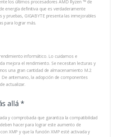
te los últimos procesadores AMD Ryzen ™ de
 de energía definitiva que es verdaderamente
tos y pruebas, GIGABYTE presenta las inmejorables
as para lograr más.
 rendimiento informático. Lo cuidamos e
 mejora el rendimiento. Se necesitan lecturas y
ecemos una gran cantidad de almacenamiento M.2
ites. De antemano, la adopción de componentes
e actualizar.
 allá *
a y comprobada que garantiza la compatibilidad
 deben hacer para lograr este aumento de
con XMP y que la función XMP esté activada y