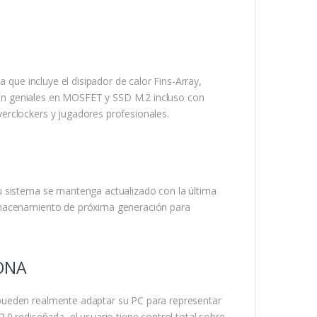
 que incluye el disipador de calor Fins-Array,
on geniales en MOSFET y SSD M.2 incluso con
erclockers y jugadores profesionales.
u sistema se mantenga actualizado con la última
lmacenamiento de próxima generación para
ONA
pueden realmente adaptar su PC para representar
0 rediseñada, el usuario tiene control total sobre