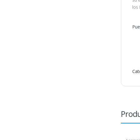
los
Pue
Cat
Produ