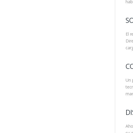
hab
S
El r
Dir
car
C
Un 
tec
man
D
Aho
su 