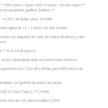
™ 5000 Series / Ryzen 5000 G-Series / 3rd Gen Ryzen ™
on procesadores gráficos Radeon ™
C / no ECC de doble canal, 4 DIMM
 VRM digital de 12 + 2 fases con 50A DrMOS
nzado con disipador de calor de matriz de aletas y tubo
ecto
le ™ PCIe 4.0 Ready x16
0 x4 M.2 ultrarrápido dual con protectores térmicos
capacitores ALC1220-VB y WIMA para SNR trasero de
rarrápida con gestión de ancho de banda
n USB 3.2 Gen2 Type-C ™ y HDMI
ite tiras de LED direccionables y RGB