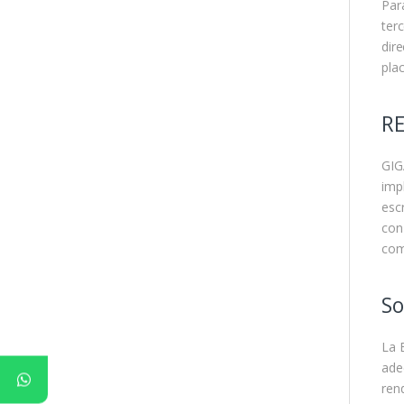
Par
ter
dir
pla
R
GIG
imp
esc
con
com
So
La 
ade
ren