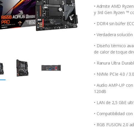
• Admite AMD Ryzen 
y 3rd Gen Ryzen ™ c
• DDR4 sin búfer EC
• Verdadera solución
• Diseño térmico ava
de calor de toque dir
• Ranura Ultra Durab
• NVMe PCIe 4.0 / 3.
• Audio AMP-UP con 
120dB
• LAN de 2,5 GbE ult
• Compatibilidad co
• RGB FUSION 2.0 adm