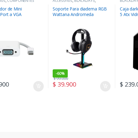
ios
,
COMPONENTES
Accesorios
,
BLACKDAYS
,
BLACKDA
COMPONENTES
,
Periféricos
COMPONE
dor de Mini
Soporte Para diadema RGB
Caja dar
yPort a VGA
Wattana Andromeda
5 Atx Vid
Tower
-
60%
$
99.000
900
$
39.900
$
239.