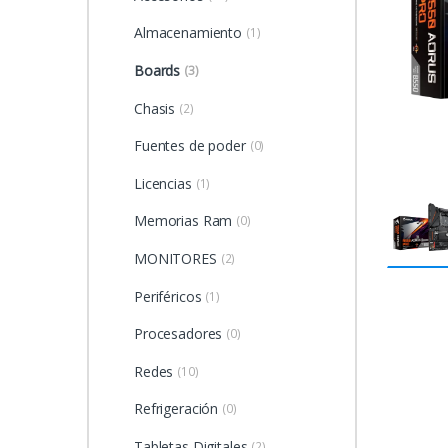
Almacenamiento
(1)
Boards
(3)
Chasis
(2)
Fuentes de poder
(0)
Licencias
(1)
Memorias Ram
(0)
MONITORES
(2)
Periféricos
(1)
Procesadores
(0)
Redes
(10)
Refrigeración
(0)
Tabletas Digitales
(2)