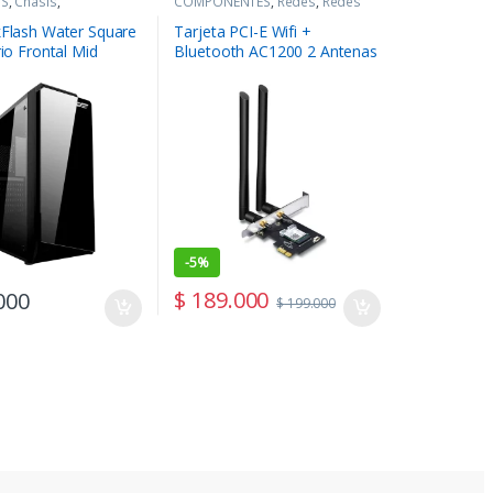
YS
,
Chasis
,
COMPONENTES
,
Redes
,
Redes
NTES
kFlash Water Square
Tarjeta PCI-E Wifi +
rio Frontal Mid
Bluetooth AC1200 2 Antenas
TP-link Archer T5E
-
5%
$
189.000
000
$
199.000