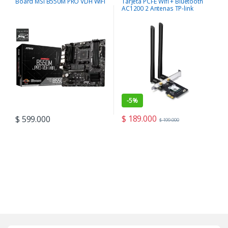
Board MSI B550M PRO VDH WIFI
Tarjeta PCI-E Wifi + Bluetooth
AC1200 2 Antenas TP-link
Archer T5E
-
5%
$
189.000
$
599.000
$
199.000