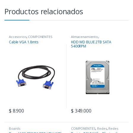
Productos relacionados
Accesorios
,
COMPONENTES
Almacenamiento
,
COMPONENTES
Cable VGA 1.8mts
HDD WD BLUE 2TB SATA
5400RPM
$
8.900
$
349.000
Boards
COMPONENTES
,
Redes
,
Redes