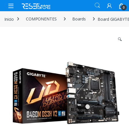
Skip to navigation
Skip to content
Open
0
Inicio
COMPONENTES
Boards
Board GIGABYTE 
🔍