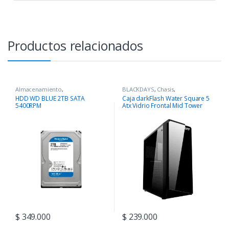
Productos relacionados
Almacenamiento
,
BLACKDAYS
,
Chasis
,
COMPONENTES
COMPONENTES
HDD WD BLUE 2TB SATA
Caja darkFlash Water Square 5
5400RPM
Atx Vidrio Frontal Mid Tower
$
349.000
$
239.000