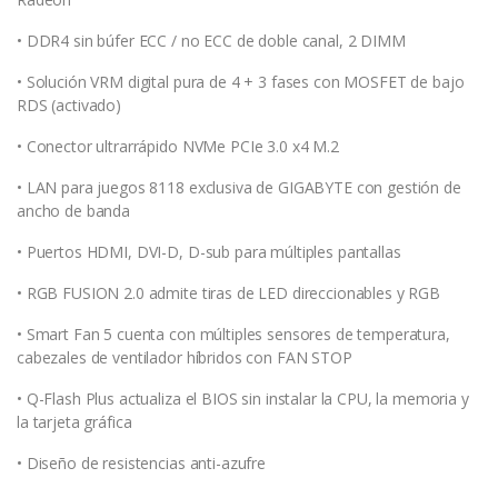
• DDR4 sin búfer ECC / no ECC de doble canal, 2 DIMM
• Solución VRM digital pura de 4 + 3 fases con MOSFET de bajo
RDS (activado)
• Conector ultrarrápido NVMe PCIe 3.0 x4 M.2
• LAN para juegos 8118 exclusiva de GIGABYTE con gestión de
ancho de banda
• Puertos HDMI, DVI-D, D-sub para múltiples pantallas
• RGB FUSION 2.0 admite tiras de LED direccionables y RGB
• Smart Fan 5 cuenta con múltiples sensores de temperatura,
cabezales de ventilador híbridos con FAN STOP
• Q-Flash Plus actualiza el BIOS sin instalar la CPU, la memoria y
la tarjeta gráfica
• Diseño de resistencias anti-azufre