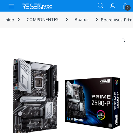
Skip to navigation
Skip to content
Open
0
Inicio
COMPONENTES
Boards
Board Asus Prim
🔍