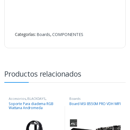
Categorías:
Boards
,
COMPONENTES
Productos relacionados
Accesorios
,
BLACKDAYS
,
Boards
COMPONENTES
,
Periféricos
Soporte Para diadema RGB
Board MSI B550M PRO VDH WIFI
Wattana Andromeda