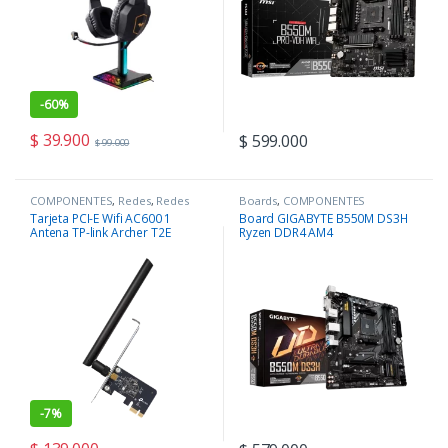
-
60%
$
39.900
$
599.000
$
99.000
COMPONENTES
,
Redes
,
Redes
Boards
,
COMPONENTES
Tarjeta PCI-E Wifi AC600 1
Board GIGABYTE B550M DS3H
Antena TP-link Archer T2E
Ryzen DDR4 AM4
-
7%