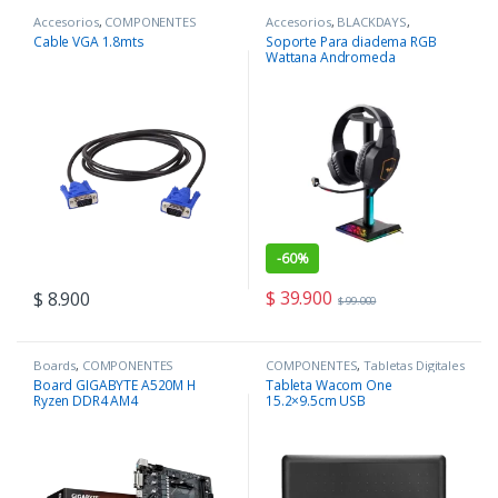
Accesorios
,
COMPONENTES
Accesorios
,
BLACKDAYS
,
COMPONENTES
,
Periféricos
Cable VGA 1.8mts
Soporte Para diadema RGB
Wattana Andromeda
-
60%
$
39.900
$
8.900
$
99.000
Boards
,
COMPONENTES
COMPONENTES
,
Tabletas Digitales
Board GIGABYTE A520M H
Tableta Wacom One
Ryzen DDR4 AM4
15.2×9.5cm USB