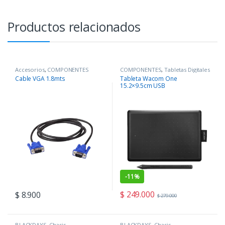
Productos relacionados
Accesorios
,
COMPONENTES
COMPONENTES
,
Tabletas Digitales
Cable VGA 1.8mts
Tableta Wacom One
15.2×9.5cm USB
-
11%
$
249.000
$
8.900
$
279.000
BLACKDAYS
,
Chasis
,
BLACKDAYS
,
Chasis
,