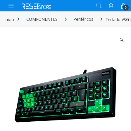
Skip to navigation
Skip to content
Open
0
Inicio
COMPONENTES
Periféricos
Teclado VSG 
🔍