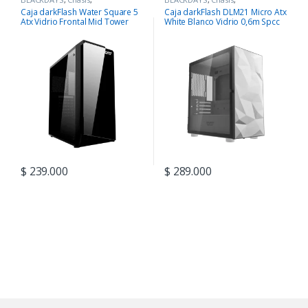
COMPONENTES
COMPONENTES
Caja darkFlash Water Square 5
Caja darkFlash DLM21 Micro Atx
Atx Vidrio Frontal Mid Tower
White Blanco Vidrio 0,6m Spcc
$
239.000
$
289.000