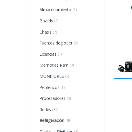
Almacenamiento
(1)
Boards
(3)
Chasis
(2)
Fuentes de poder
(0)
Licencias
(1)
Memorias Ram
(0)
MONITORES
(2)
Periféricos
(1)
Procesadores
(0)
Redes
(10)
Refrigeración
(0)
Tabletas Digitales
(2)