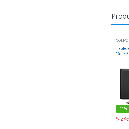
Produ
COMPO
Digitale
Table
15.2×9
-
11%
$
249