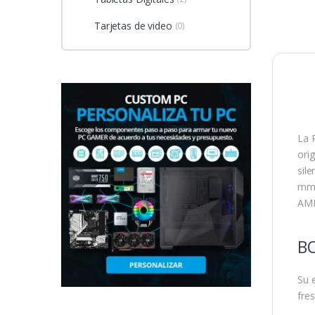
Tarjetas de video
(0)
La 
orig
sil
mm.
AMD
B
Su 
fres