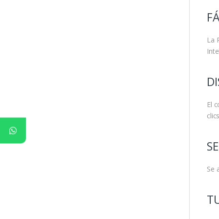
FÁ
La 
Int
DI
El 
clic
SE
Se 
T