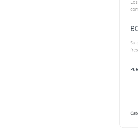
Los
com
B
Su 
fres
Pue
Cat