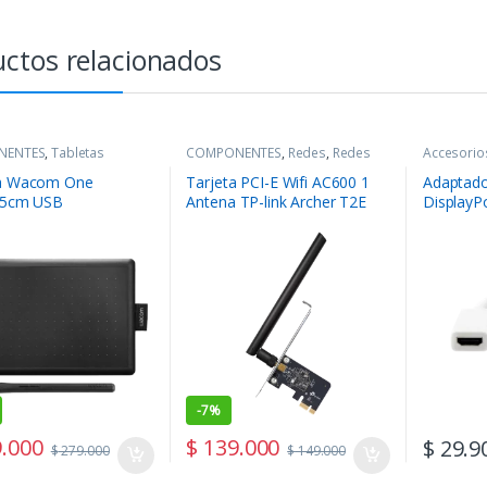
ctos relacionados
NENTES
,
Tabletas
COMPONENTES
,
Redes
,
Redes
Accesorio
s
ta Wacom One
Tarjeta PCI-E Wifi AC600 1
Adaptado
.5cm USB
Antena TP-link Archer T2E
DisplayP
-
7%
.000
$
139.000
$
29.9
$
279.000
$
149.000