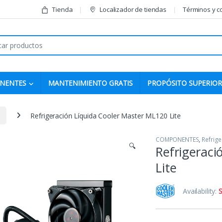
Tienda
Localizador de tiendas
Términos y c
r:
NENTES
MANTENIMIENTO GRATIS
PROPÓSITO SUPERIOR
Refrigeración Líquida Cooler Master ML120 Lite
COMPONENTES
,
Refrige
🔍
Refrigeraci
Lite
Availability:
S