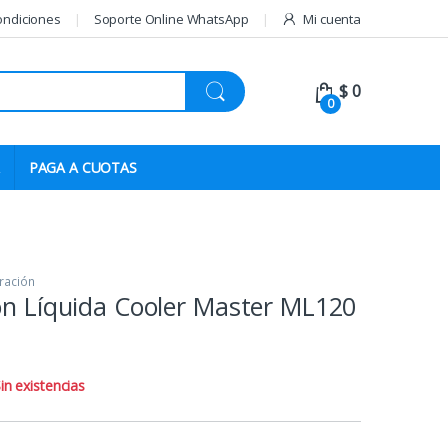
ondiciones
Soporte Online WhatsApp
Mi cuenta
$
0
0
PAGA A CUOTAS
ración
ón Líquida Cooler Master ML120
in existencias