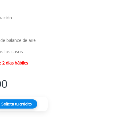
pación
P
 de balance de aire
os los casos
2 días hábiles
00
Solicita tu crédito