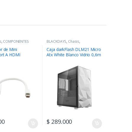
s
,
COMPONENTES
BLACKDAYS
,
Chasis
,
COMPONENTES
r de Mini
Caja darkFlash DLM21 Micro
ort A HDMI
Atx White Blanco Vidrio 0,6m
Spcc
00
$
289.000