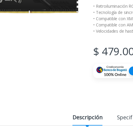
• Retroiluminación R
• Tecnología de sinc
• Compatible con XM
• Compatible con A
• Velocidades de ha
$
479.0
Descripción
Specif