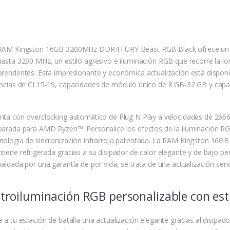
RAM Kingston 16GB 3200MHz DDR4 FURY Beast RGB Black ofrece un au
hasta 3200 MHz, un estilo agresivo e iluminación RGB que recorre la lon
prendentes. Esta impresionante y económica actualización está dispo
encias de CL15-19, capacidades de módulo único de 8 GB-32 GB y capa
nta con overclocking automático de Plug N Play a velocidades de 266
parada para AMD Ryzen™. Personalice los efectos de la iluminación R
nología de sincronización infrarroja patentada. La RAM Kingston 1
tiene refrigerada gracias a su disipador de calor elegante y de bajo pe
aldada por una garantía de por vida, se trata de una actualización senc
troiluminación RGB personalizable con esti
e a tu estación de batalla una actualización elegante gracias al disip