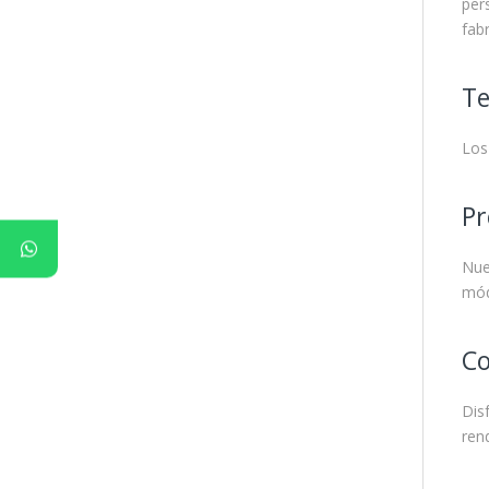
per
fab
Te
Los
Pr
Nue
mód
Co
Dis
ren