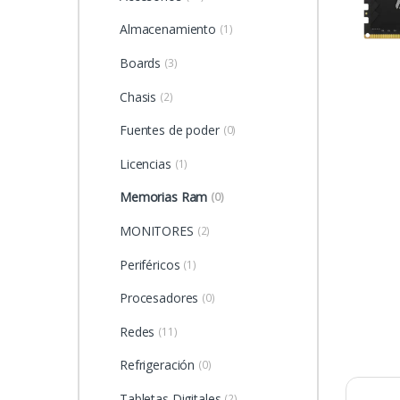
Almacenamiento
(1)
Boards
(3)
Chasis
(2)
Fuentes de poder
(0)
Licencias
(1)
Memorias Ram
(0)
MONITORES
(2)
Periféricos
(1)
Procesadores
(0)
Redes
(11)
Refrigeración
(0)
Tabletas Digitales
(2)