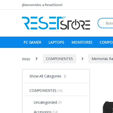
Skip to navigation
Skip to content
¡Bienvenidos a ResetStore!
Search fo
PC GAMER
LAPTOPS
MONITORES
COMPO
Inicio
COMPONENTES
Memorias R
Show All Categories
COMPONENTES
(36)
Uncategorized
(0)
Accesorios
(14)