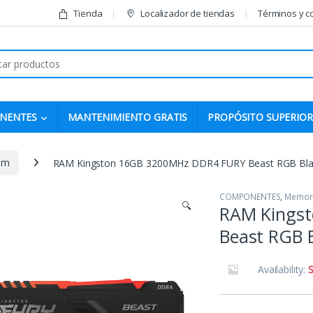
Tienda
Localizador de tiendas
Términos y c
r:
NENTES
MANTENIMIENTO GRATIS
PROPÓSITO SUPERIOR
am
RAM Kingston 16GB 3200MHz DDR4 FURY Beast RGB Black
COMPONENTES
,
Memor
🔍
RAM Kings
Beast RGB B
Availability:
S