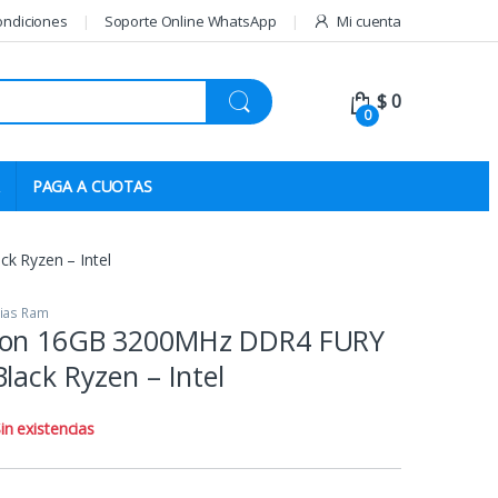
ondiciones
Soporte Online WhatsApp
Mi cuenta
$
0
0
PAGA A CUOTAS
 Ryzen – Intel
ias Ram
ton 16GB 3200MHz DDR4 FURY
lack Ryzen – Intel
in existencias