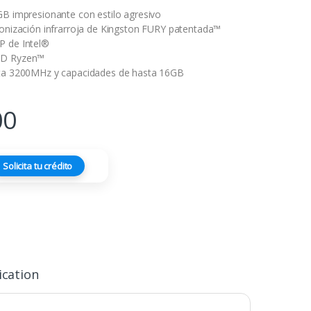
GB impresionante con estilo agresivo
ronización infrarroja de Kingston FURY patentada™
P de Intel®
MD Ryzen™
sta 3200MHz y capacidades de hasta 16GB
00
Solicita tu crédito
ication