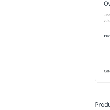
Ov
Una
vel
Pue
Cat
Produ