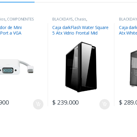
ios
,
COMPONENTES
BLACKDAYS
,
Chasis
,
BLACKDA
COMPONENTES
COMPONE
dor de Mini
Caja darkFlash Water Square
Caja dar
yPort a VGA
5 Atx Vidrio Frontal Mid
Atx Whit
Tower
Spcc
900
$
239.000
$
289.