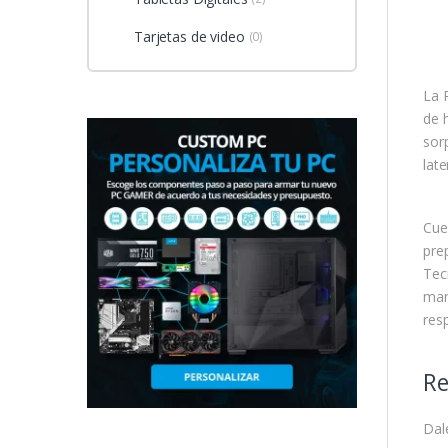
Tarjetas de video
(0)
La 
de 
sor
lat
Cue
pre
Tec
man
resp
Re
Dal