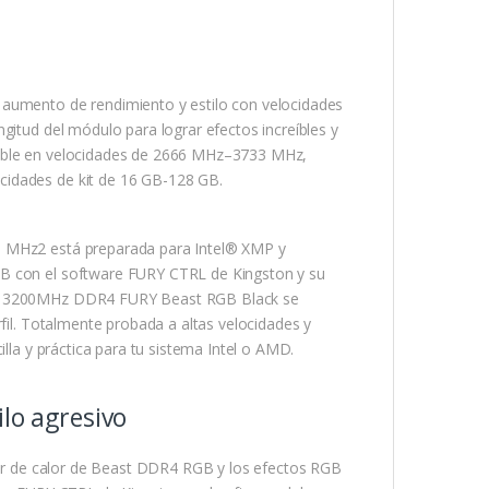
mento de rendimiento y estilo con velocidades
gitud del módulo para lograr efectos increíbles y
nible en velocidades de 2666 MHz–3733 MHz,
cidades de kit de 16 GB-128 GB.
6 MHz2 está preparada para Intel® XMP y
GB con el software FURY CTRL de Kingston y su
6GB 3200MHz DDR4 FURY Beast RGB Black se
rfil. Totalmente probada a altas velocidades y
illa y práctica para tu sistema Intel o AMD.
lo agresivo
ador de calor de Beast DDR4 RGB y los efectos RGB