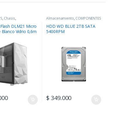
YS
,
Chasis
,
Almacenamiento
,
COMPONENTES
NTES
kFlash DLM21 Micro
HDD WD BLUE 2TB SATA
e Blanco Vidrio 0,6m
5400RPM
000
$
349.000