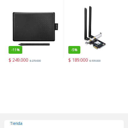
Archer T5E
-
11%
-
5%
$
249.000
$
189.000
$
279.000
$
199.000
Tienda