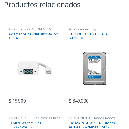
Productos relacionados
Accesorios
,
COMPONENTES
Almacenamiento
,
COMPONENTES
Adaptador de Mini DisplayPort
HDD WD BLUE 2TB SATA
a VGA
5400RPM
$
19.900
$
349.000
COMPONENTES
,
Tabletas Digitales
COMPONENTES
,
Redes
,
Redes
Tableta Wacom One
Tarjeta PCI-E Wifi + Bluetooth
15.2×9.5cm USB
AC1200 2 Antenas TP-link