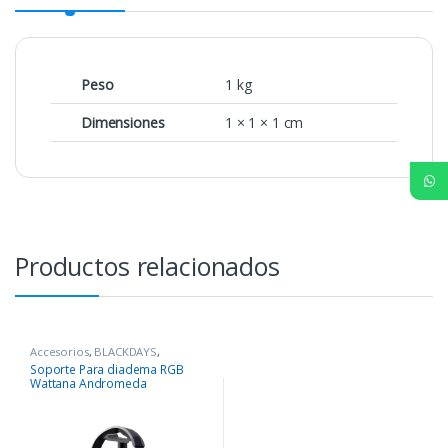
Peso
1 kg
Dimensiones
1 × 1 × 1 cm
Productos relacionados
Accesorios
,
BLACKDAYS
,
COMPONENTES
,
Periféricos
Soporte Para diadema RGB
Wattana Andromeda