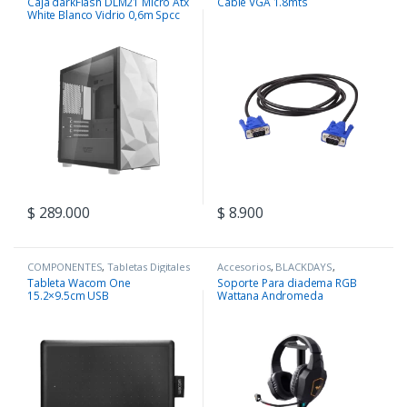
Caja darkFlash DLM21 Micro Atx
Cable VGA 1.8mts
White Blanco Vidrio 0,6m Spcc
$
289.000
$
8.900
COMPONENTES
,
Tabletas Digitales
Accesorios
,
BLACKDAYS
,
COMPONENTES
,
Periféricos
Tableta Wacom One
Soporte Para diadema RGB
15.2×9.5cm USB
Wattana Andromeda