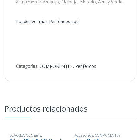
actualmente. Amarillo, Naranja, Morado, Azul y Verde.
Puedes ver más Periféricos aquí
Categorías:
COMPONENTES
,
Periféricos
Productos relacionados
BLACKDAYS
,
Chasis
,
Accesorios
,
COMPONENTES
COMPONENTES