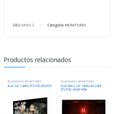
SKU:
M003-2
Categoría:
MONITORES
Productos relacionados
BLACKDAYS
,
MONITORES
BLACKDAYS
,
MONITORES
Acer 24″ 144Hz IPS FHD KA242Y
Acer Nitro 24″ 180Hz KG240Y
IPS FHD sRGB 99%