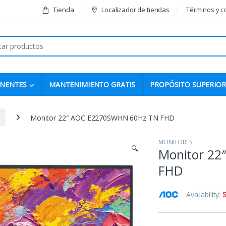
Tienda
Localizador de tiendas
Términos y c
r:
NENTES
MANTENIMIENTO GRATIS
PROPÓSITO SUPERIOR
Monitor 22″ AOC E2270SWHN 60Hz TN FHD
MONITORES
🔍
Monitor 2
FHD
Availability:
S