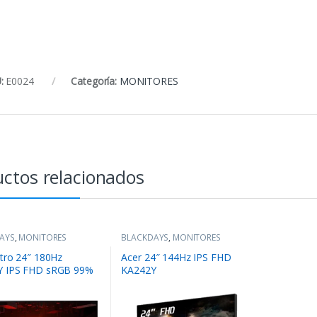
:
E0024
Categoría:
MONITORES
ctos relacionados
AYS
,
MONITORES
BLACKDAYS
,
MONITORES
itro 24″ 180Hz
Acer 24″ 144Hz IPS FHD
Y IPS FHD sRGB 99%
KA242Y