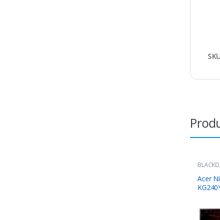
SKU
Produ
BLACKD
Acer N
KG240