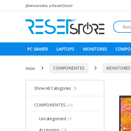
Skip to navigation
Skip to content
¡Bienvenidos a ResetStore!
Search fo
PC GAMER
LAPTOPS
MONITORES
COMPO
Inicio
COMPONENTES
MONITORES
Show All Categories
COMPONENTES
(36)
Uncategorized
(0)
Accesorios
(14)