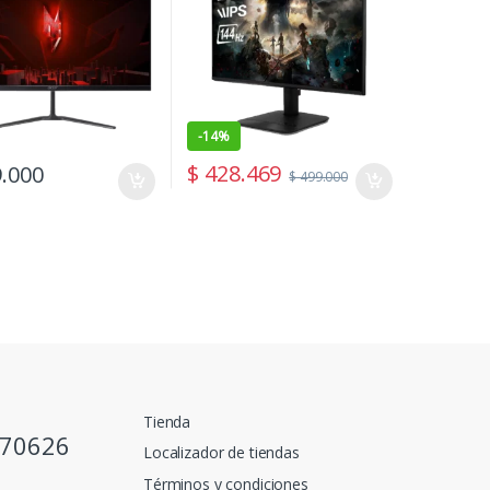
-
14%
$
428.469
.000
$
499.000
Tienda
770626
Localizador de tiendas
Términos y condiciones