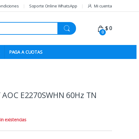
ondiciones
Soporte Online WhatsApp
Mi cuenta
$
0
0
PAGA A CUOTAS
2″ AOC E2270SWHN 60Hz TN
in existencias