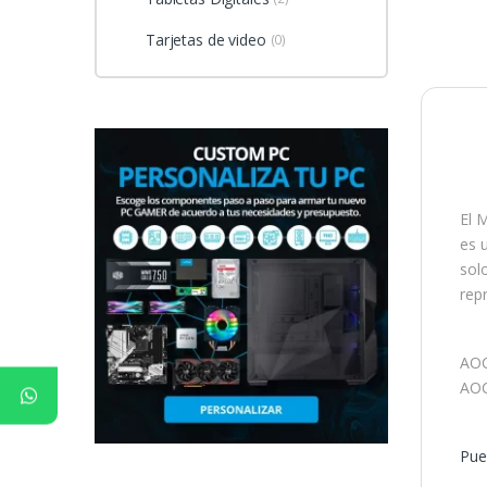
Tarjetas de video
(0)
El 
es u
sol
rep
AOC
AOC
Pue