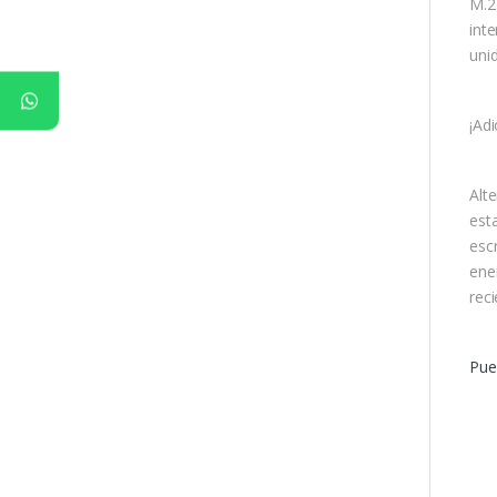
M.2
inte
uni
¡Ad
Alt
est
esc
ene
reci
Pue