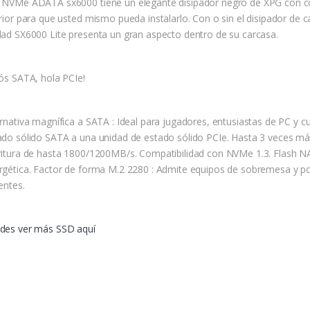
 NVMe ADATA sx6000 tiene un elegante disipador negro de XPG con c
rior para que usted mismo pueda instalarlo. Con o sin el disipador de ca
dad SX6000 Lite presenta un gran aspecto dentro de su carcasa.
iós SATA, hola PCIe!
ernativa magnífica a SATA : Ideal para jugadores, entusiastas de PC y 
ado sólido SATA a una unidad de estado sólido PCIe. Hasta 3 veces más
ritura de hasta 1800/1200MB/s. Compatibilidad con NVMe 1.3. Flash NA
rgética. Factor de forma M.2 2280 : Admite equipos de sobremesa y po
entes.
des ver más SSD aquí