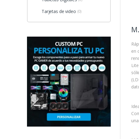
Tarjetas de video
(0)
M
Ráp
en 
ren
Lit
sól
(LD
dat
Ide
Com
una