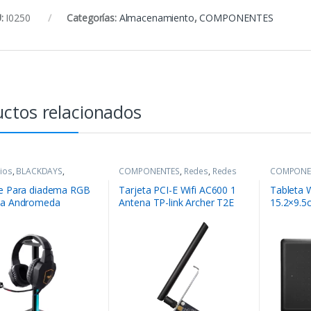
:
I0250
Categorías:
Almacenamiento
,
COMPONENTES
ctos relacionados
ios
,
BLACKDAYS
,
COMPONENTES
,
Redes
,
Redes
COMPONE
NENTES
,
Periféricos
Digitales
e Para diadema RGB
Tarjeta PCI-E Wifi AC600 1
Tableta
na Andromeda
Antena TP-link Archer T2E
15.2×9.