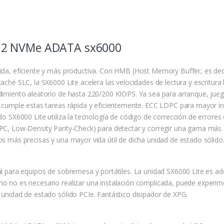
.2 NVMe ADATA sx6000
ida, eficiente y más productiva. Con HMB (Host Memory Buffer, es de
caché SLC, la SX6000 Lite acelera las velocidades de lectura y escritu
dimiento aleatorio de hasta 220/200 KIOPS. Ya sea para arranque, jueg
e cumple estas tareas rápida y eficientemente. ECC LDPC para mayor i
ido SX6000 Lite utiliza la tecnología de código de corrección de error
PC, Low-Density Parity-Check) para detectar y corregir una gama más 
os más precisas y una mayor vida útil de dicha unidad de estado sólido
al para equipos de sobremesa y portátiles. La unidad SX6000 Lite es a
o no es necesario realizar una instalación complicada, puede experime
 unidad de estado sólido PCIe. Fantástico disipador de XPG.