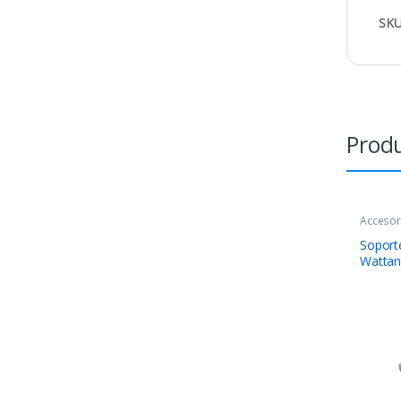
SKU
Produ
Accesor
COMPO
Soport
Watta