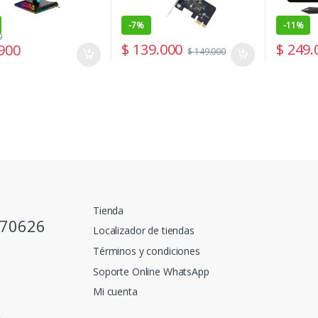
-
7%
-
11%
0
$
139.000
$
249.
900
$
149.000
Tienda
770626
Localizador de tiendas
Términos y condiciones
Soporte Online WhatsApp
Mi cuenta