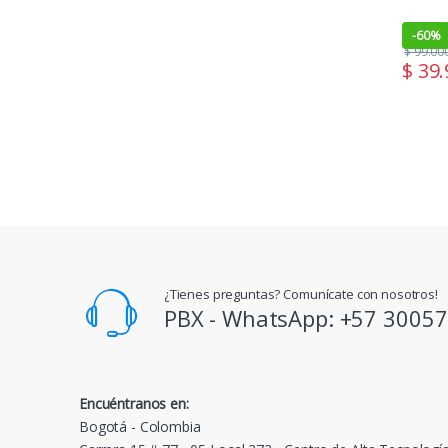
-
60%
$
99.00
$
39.
¿Tienes preguntas? Comunícate con nosotros!
PBX - WhatsApp: +57 3005
Encuéntranos en:
Bogotá - Colombia