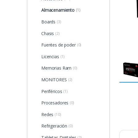
Almacenamiento
(1)
Boards
(3)
Chasis
(2)
Fuentes de poder
(0)
Licencias
(1)
Memorias Ram
(0)
MONITORES
(2)
Periféricos
(1)
Procesadores
(0)
Redes
(10)
Refrigeración
(0)
Tabletas Digitales
(2)