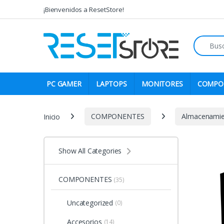
Skip to navigation
Skip to content
¡Bienvenidos a ResetStore!
Search fo
PC GAMER
LAPTOPS
MONITORES
COMPO
Inicio
COMPONENTES
Almacenami
Show All Categories
COMPONENTES
(35)
Uncategorized
(0)
Accesorios
(14)