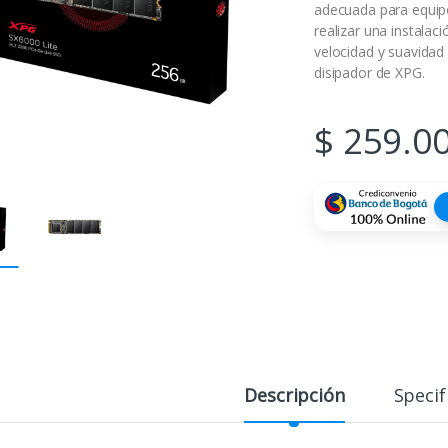
adecuada para equip
realizar una instala
velocidad y suavidad
disipador de XPG.
$
259.0
Descripción
Specif