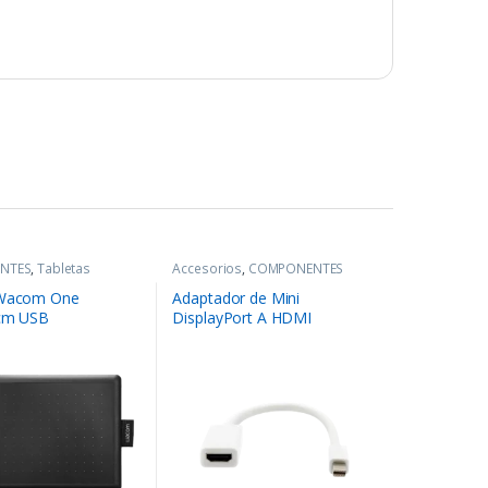
NTES
,
Tabletas
Accesorios
,
COMPONENTES
 Wacom One
Adaptador de Mini
5cm USB
DisplayPort A HDMI