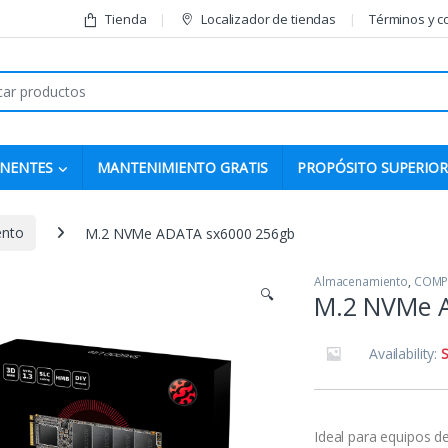
Tienda
Localizador de tiendas
Términos y c
r:
NENTES
MANTENIMIENTO GRATIS
PROPÓSITO SUPERIOR
ento
M.2 NVMe ADATA sx6000 256gb
Almacenamiento
,
COMP
🔍
M.2 NVMe 
Availability:
S
Ideal para equipos d