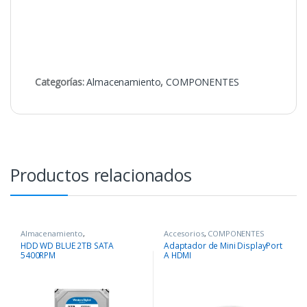
Categorías:
Almacenamiento
,
COMPONENTES
Productos relacionados
Almacenamiento
,
Accesorios
,
COMPONENTES
COMPONENTES
HDD WD BLUE 2TB SATA
Adaptador de Mini DisplayPort
5400RPM
A HDMI