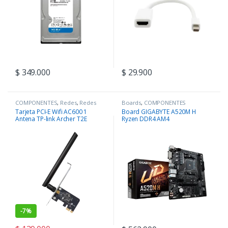
$
349.000
$
29.900
COMPONENTES
,
Redes
,
Redes
Boards
,
COMPONENTES
Tarjeta PCI-E Wifi AC600 1
Board GIGABYTE A520M H
Antena TP-link Archer T2E
Ryzen DDR4 AM4
-
7%