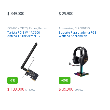
$
349.000
$
29.900
COMPONENTES
,
Redes
,
Redes
Accesorios
,
BLACKDAYS
,
COMPONENTES
,
Periféricos
Tarjeta PCI-E Wifi AC600 1
Soporte Para diadema RGB
Antena TP-link Archer T2E
Wattana Andromeda
-
7%
-
60%
$
139.000
$
39.900
$
149.000
$
99.000