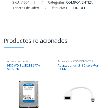
SKU:
IA064-1-1
Categorías:
COMPONENTES
,
Tarjetas de video
Etiqueta:
DISPONIBLE
Productos relacionados
Almacenamiento
,
Accesorios
,
COMPONENTES
COMPONENTES
HDD WD BLUE 2TB SATA
Adaptador de Mini DisplayPort
5400RPM
A HDMI