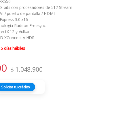
RX550
8 bits con procesadores de 512 Stream
VI / puerto de pantalla / HDMI
 Express 3.0 x16
cnología Radeon Freesync
rectX 12 y Vulkan
MD XConnect y HDR
5 días hábiles
00
$
1.048.900
Solicita tu crédito