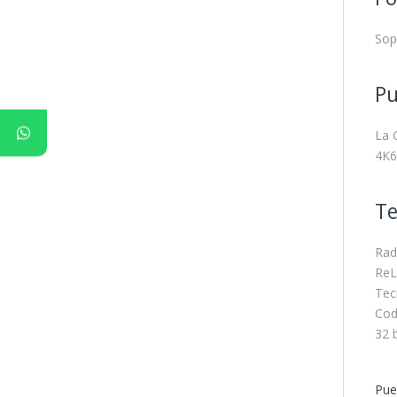
Sop
Pu
La 
4K6
Te
Rad
ReL
Tec
Cod
32 
Pue