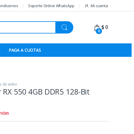
ondiciones
Soporte Online WhatsApp
Mi cuenta
$
0
0
PAGA A CUOTAS
s de video
r RX 550 4GB DDR5 128-Bit
ncias