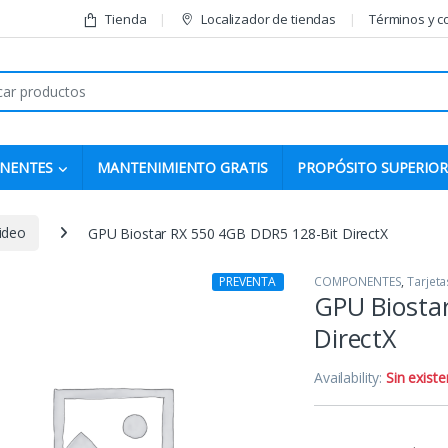
Tienda
Localizador de tiendas
Términos y c
r:
NENTES
MANTENIMIENTO GRATIS
PROPÓSITO SUPERIOR
ideo
GPU Biostar RX 550 4GB DDR5 128-Bit DirectX
PREVENTA
COMPONENTES
,
Tarjeta
GPU Biosta
DirectX
Availability:
Sin existe