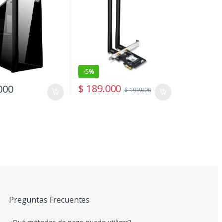
-
5%
$
189.000
000
$
199.000
Preguntas Frecuentes