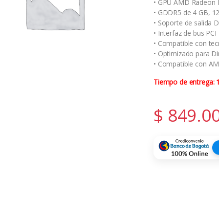
• GPU AMD Radeon 
• GDDR5 de 4 GB, 12
• Soporte de salida D
• Interfaz de bus PCI
• Compatible con te
• Optimizado para Di
• Compatible con A
Tiempo de entrega: 1
$
849.0