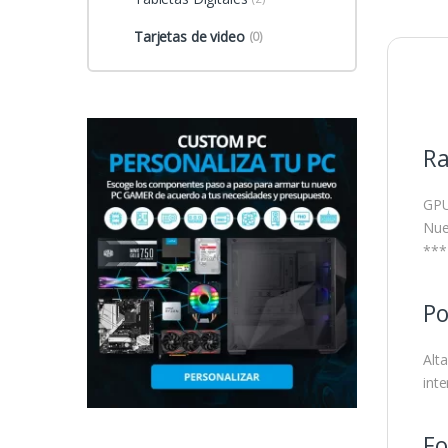
Tarjetas de video
(0)
Ra
GPU
Nue
***
Po
Alt
int
Fo