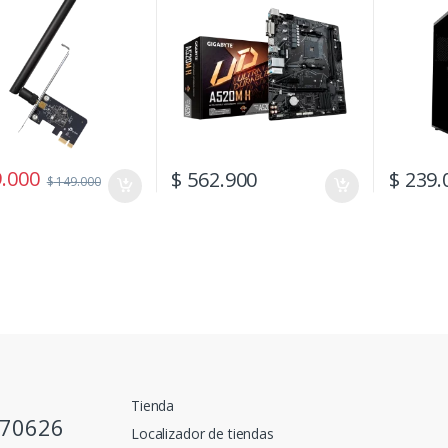
.000
$
562.900
$
239.
$
149.000
Tienda
770626
Localizador de tiendas