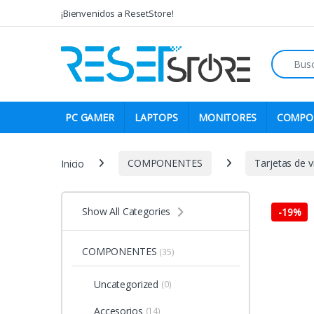
Skip to navigation
Skip to content
¡Bienvenidos a ResetStore!
Search fo
PC GAMER
LAPTOPS
MONITORES
COMPO
Inicio
COMPONENTES
Tarjetas de v
Show All Categories
-
19%
COMPONENTES
(35)
Uncategorized
(0)
Accesorios
(14)