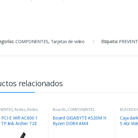
egorías:
COMPONENTES
,
Tarjetas de video
Etiqueta:
PREVENT
ctos relacionados
NENTES
,
Redes
,
Redes
Boards
,
COMPONENTES
BLACKDA
COMPONE
 PCI-E Wifi AC600 1
Board GIGABYTE A520M H
Caja dar
 TP-link Archer T2E
Ryzen DDR4 AM4
5 Atx Vid
Tower