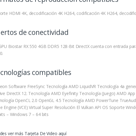
orte HDMI 4K, decodificación 4K H264, codificación 4K H264, decodif
ertos de conectividad
GPU Biostar RX 550 4GB DDR5 128-Bit DirectX cuenta con entrada par
0.
cnologías compatibles
eon Software FreeSync Tecnología AMD LiquidVR Tecnología 4a gener
ive DirectX 12.
Tecnología AMD Eyefinity Tecnología (Juego) AMD App
nología OpenCL 2.0 OpenGL 4.5 Tecnología AMD PowerTune TrueAudio
e Engine (VCE) Virtual Super Resolución El Vulkan API OS Soporte Wind
bits – Windows 7 – 64 bits
des ver más Tarjeta De Video aquí