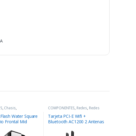
A
YS
,
Chasis
,
COMPONENTES
,
Redes
,
Redes
NTES
kFlash Water Square
Tarjeta PCI-E Wifi +
rio Frontal Mid
Bluetooth AC1200 2 Antenas
TP-link Archer T5E