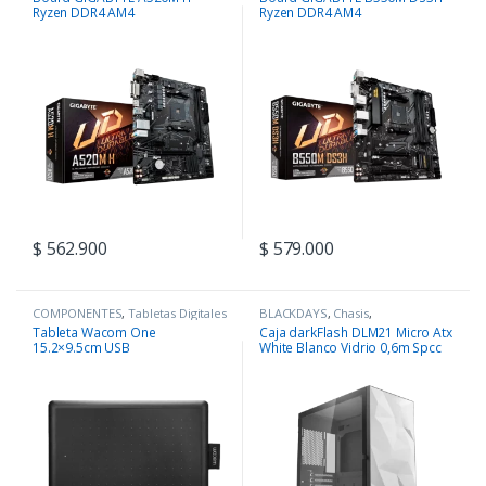
Ryzen DDR4 AM4
Ryzen DDR4 AM4
$
562.900
$
579.000
COMPONENTES
,
Tabletas Digitales
BLACKDAYS
,
Chasis
,
COMPONENTES
Tableta Wacom One
Caja darkFlash DLM21 Micro Atx
15.2×9.5cm USB
White Blanco Vidrio 0,6m Spcc