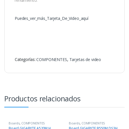
rendimiento.
Puedes_ver_más_Tarjeta_De_Video_aquí
Categorías:
COMPONENTES
,
Tarjetas de video
Productos relacionados
Boards
,
COMPONENTES
Boards
,
COMPONENTES
Board GIGABYTE A520M H
Board GIGABYTE B550M DS3H