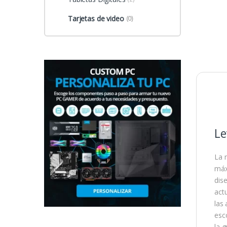
Tarjetas de video
(0)
Le
La 
máx
dis
act
las
esc
la 