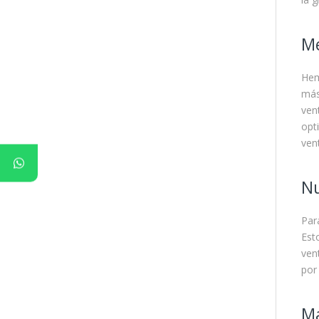
Me
Hem
más
vent
opti
vent
Nu
Para
Est
ven
por
M