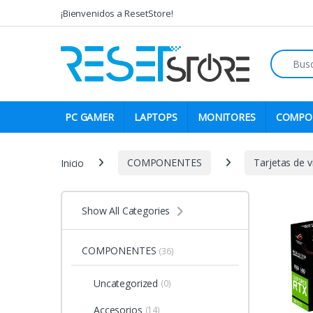
Skip to navigation
Skip to content
¡Bienvenidos a ResetStore!
Search fo
PC GAMER
LAPTOPS
MONITORES
COMPO
Inicio
COMPONENTES
Tarjetas de v
Show All Categories
COMPONENTES
(36)
Uncategorized
(0)
Accesorios
(14)