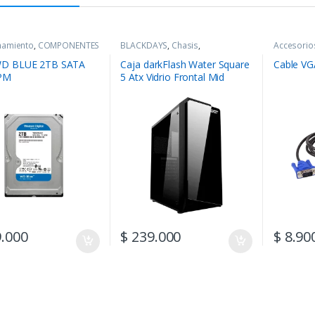
namiento
,
COMPONENTES
BLACKDAYS
,
Chasis
,
Accesorio
COMPONENTES
D BLUE 2TB SATA
Caja darkFlash Water Square
Cable VG
PM
5 Atx Vidrio Frontal Mid
Tower
.000
$
239.000
$
8.90