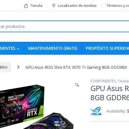
Tienda
Localizador de tiendas
Términos y c
r:
NENTES
MANTENIMIENTO GRATIS
PROPÓSITO SUPERIOR
ideo
GPU Asus ROG Strix RTX 3070 TI Gaming 8GB GDDR6X
COMPONENTES
,
Tarjeta
🔍
GPU Asus R
8GB GDDR
Availability:
S