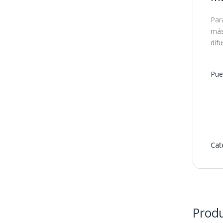
Par
más
dif
Pue
Cat
Produ