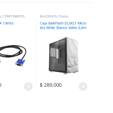
s
,
COMPONENTES
BLACKDAYS
,
Chasis
,
COMPONENTES
A 1.8mts
Caja darkFlash DLM21 Micro
Atx White Blanco Vidrio 0,6m
Spcc
0
$
289.000