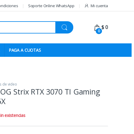
ondiciones
Soporte Online WhatsApp
Mi cuenta
$
0
0
PAGA A CUOTAS
s de video
OG Strix RTX 3070 TI Gaming
6X
in existencias