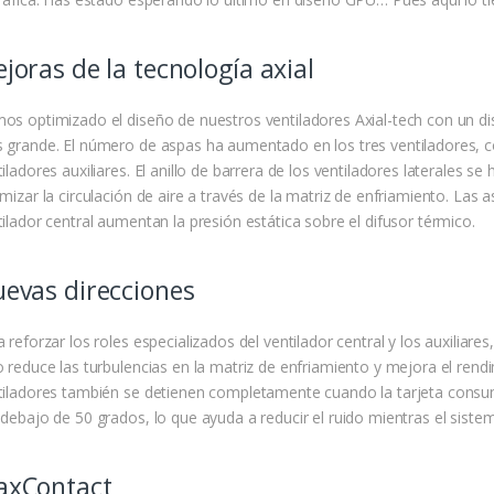
joras de la tecnología axial
os optimizado el diseño de nuestros ventiladores Axial-tech con un dis
 grande. El número de aspas ha aumentado en los tres ventiladores, con
iladores auxiliares. El anillo de barrera de los ventiladores laterales se h
mizar la circulación de aire a través de la matriz de enfriamiento. Las a
ilador central aumentan la presión estática sobre el difusor térmico.
evas direcciones
 reforzar los roles especializados del ventilador central y los auxiliares
o reduce las turbulencias en la matriz de enfriamiento y mejora el rendi
tiladores también se detienen completamente cuando la tarjeta consu
 debajo de 50 grados, lo que ayuda a reducir el ruido mientras el siste
axContact