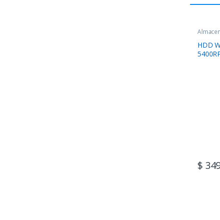
Almace
HDD W
5400R
$
349