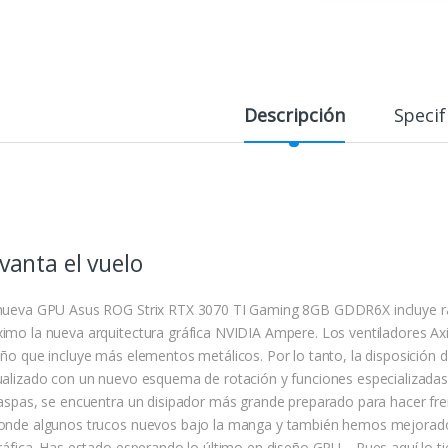
Descripción
Specif
vanta el vuelo
nueva GPU Asus ROG Strix RTX 3070 TI Gaming 8GB GDDR6X incluye rad
imo la nueva arquitectura gráfica NVIDIA Ampere. Los ventiladores Ax
eño que incluye más elementos metálicos. Por lo tanto, la disposición d
ualizado con un nuevo esquema de rotación y funciones especializadas p
 aspas, se encuentra un disipador más grande preparado para hacer fre
onde algunos trucos nuevos bajo la manga y también hemos mejorado 
gráfica. Has estado esperando lo último en diseño GPU… Pues aquí lo ti