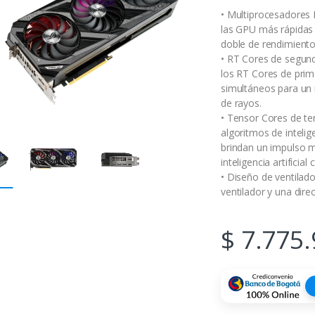
• Multiprocesadores
las GPU más rápidas 
doble de rendimiento
• RT Cores de segund
los RT Cores de pri
simultáneos para un
de rayos.
• Tensor Cores de te
algoritmos de inteli
brindan un impulso m
inteligencia artifici
• Diseño de ventilad
ventilador y una direc
$
7.775.