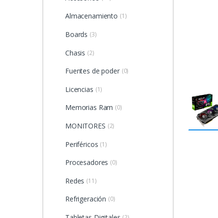
Almacenamiento
(1)
Boards
(3)
Chasis
(2)
Fuentes de poder
(0)
Licencias
(1)
Memorias Ram
(0)
MONITORES
(2)
Periféricos
(1)
Procesadores
(0)
Redes
(11)
Refrigeración
(0)
Tabletas Digitales
(2)