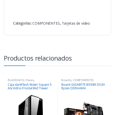
Categorías:
COMPONENTES
,
Tarjetas de video
Productos relacionados
BLACKDAYS
,
Chasis
,
Boards
,
COMPONENTES
COMPONENTES
Caja darkFlash Water Square 5
Board GIGABYTE B550M DS3H
Atx Vidrio Frontal Mid Tower
Ryzen DDR4 AM4