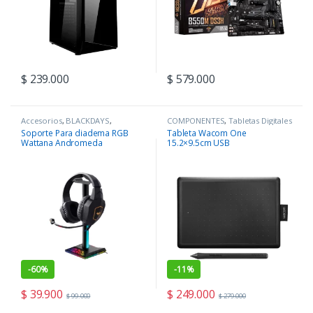
$
239.000
$
579.000
Accesorios
,
BLACKDAYS
,
COMPONENTES
,
Tabletas Digitales
COMPONENTES
,
Periféricos
Soporte Para diadema RGB
Tableta Wacom One
Wattana Andromeda
15.2×9.5cm USB
-
60%
-
11%
$
39.900
$
249.000
$
99.000
$
279.000