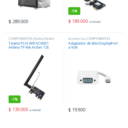
-
5%
$
189.000
$
289.000
$
199.000
COMPONENTES
,
Redes
,
Redes
Accesorios
,
COMPONENTES
Tarjeta PCI-E Wifi AC600 1
Adaptador de Mini DisplayPort
Antena TP-link Archer T2E
a VGA
-
7%
$
139.000
$
19.900
$
149.000