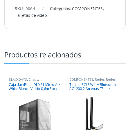
SKU:
I0064
Categorías:
COMPONENTES
,
Tarjetas de video
Productos relacionados
BLACKDAYS
,
Chasis
,
COMPONENTES
,
Redes
,
Redes
COMPONENTES
Caja darkFlash DLM21 Micro Atx
Tarjeta PCI-E Wifi + Bluetooth
White Blanco Vidrio 0,6m Spcc
AC1200 2 Antenas TP-link
Archer T5E