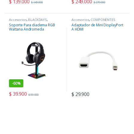
$
139.000
$
249.000
$
149.000
$
279.000
Accesorios
,
BLACKDAYS
,
Accesorios
,
COMPONENTES
COMPONENTES
,
Periféricos
Soporte Para diadema RGB
Adaptador de Mini DisplayPort
Wattana Andromeda
A HDMI
-
60%
$
39.900
$
29.900
$
99.000