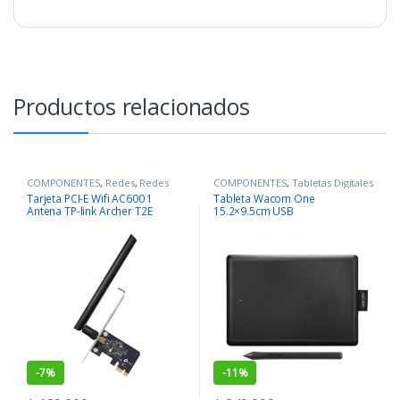
Productos relacionados
COMPONENTES
,
Redes
,
Redes
COMPONENTES
,
Tabletas Digitales
Tarjeta PCI-E Wifi AC600 1
Tableta Wacom One
Antena TP-link Archer T2E
15.2×9.5cm USB
-
7%
-
11%