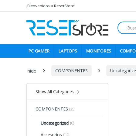
Skip to navigation
Skip to content
¡Bienvenidos a ResetStore!
Search fo
PC GAMER
LAPTOPS
MONITORES
COMPO
Inicio
COMPONENTES
Uncategoriz
Show All Categories
COMPONENTES
(35)
Uncategorized
(0)
Accesorios
(14)