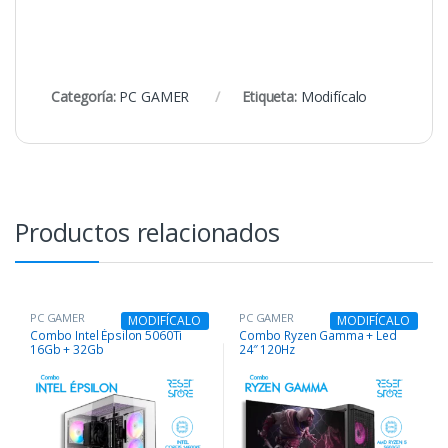
Categoría:
PC GAMER
Etiqueta:
Modifícalo
Productos relacionados
PC GAMER
PC GAMER
MODIFÍCALO
MODIFÍCALO
Combo Intel Épsilon 5060Ti
Combo Ryzen Gamma + Led
16Gb + 32Gb
24″ 120Hz