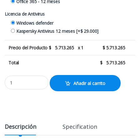
Office 365 - 12 meses
Licencia de Antivirus
Windows defender
Kaspersky Antivirus 12 meses
[+$ 29.000]
Precio del Producto $
5.713.265
x 1
$
5.713.265
Total
$
5.713.265
Combo TRM Free - 5600x + 32GB + RTX5060 + 24" quantity
Añadir al carrito
Descripción
Specification