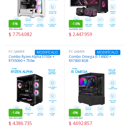
-
5%
-
14%
$
8.162.245
$
2.856.122
$
7.754.082
$
2.447.959
PC GAMER
PC GAMER
MODIFÍCALO
MODIFÍCALO
Combo Ryzen Alpha 5700x +
Combo Omega i5 14600 +
RTX5060 + 750w
RX7600 8GB
-
14%
-
9%
$
5.101.020
$
5.166.327
$
4.386.735
$
4.692.857