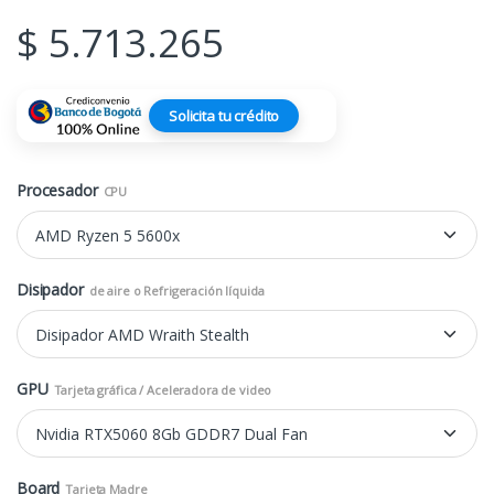
$
5.713.265
Solicita tu crédito
Procesador
CPU
Disipador
de aire o Refrigeración líquida
GPU
Tarjeta gráfica / Aceleradora de video
Board
Tarjeta Madre