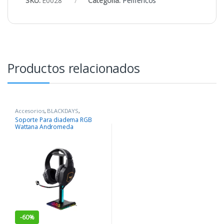
SKU:
E0028
Categoría:
Periféricos
Productos relacionados
Accesorios
,
BLACKDAYS
,
COMPONENTES
,
Periféricos
Soporte Para diadema RGB
Wattana Andromeda
-
60%