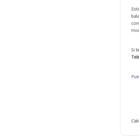
Est
bal
con
mod
Si 
Tel
Pue
Cat