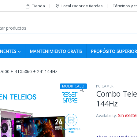
Tienda
Localizador de tiendas
Términos y c
r:
NENTES
MANTENIMIENTO GRATIS
PROPÓSITO SUPERIOR
 7600 + RTX5060 + 24″ 144Hz
MODIFÍCALO
PC GAMER
🔍
Combo Telei
144Hz
Availability:
Sin existe