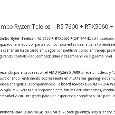
mbo Ryzen Teleios – R5 7600 + RTX5060 +
ombo Ryzen Teleios – R5 7600 + RTX5060 + 24″ 144Hz
está diseñado 
putador armado por partes con componentes de marca, alto rendimiento 
 experiencia fluida tanto en juegos competitivos como en trabajo pro
gurando confiabilidad, compatibilidad y desempeño de siguiente nivel.
ezando por el procesador, el
AMD Ryzen 5 7600
ofrece 6 núcleos y 12
porcionando rendimiento sobresaliente en multitarea, gaming moderno,
ciencia energética. Acompañándolo, la
board ASRock B850M PRO-A WI
nología PCI-Express 5.0 preparada para futuras actualizaciones, estabil
ectividad y WiFi integrado para una experiencia completa y lista para us
memoria RAM DDR5 16GB 6000MHz T-Force
garantiza mayor ancho d