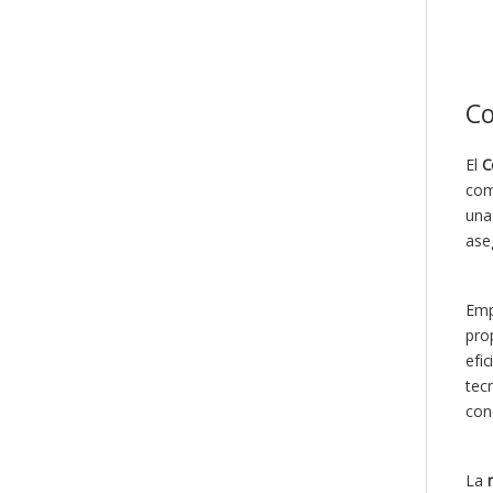
Co
El
C
com
una
ase
Emp
pro
efi
tec
con
La