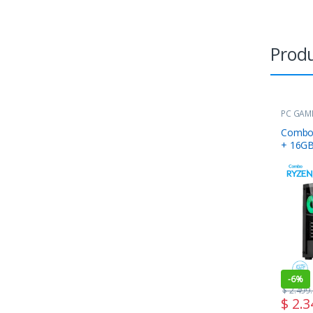
Produ
PC GAM
Combo 
+ 16G
-
6%
$
2.499
$
2.3