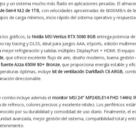
gos y un sistema mucho más fluido en aplicaciones pesadas. El almace
e Gen4 M.2 de 1TB
, con velocidades aproximadas de 6000MB/s de le
mpos de carga mínimos, inicio rápido del sistema operativo y respuest
 los gráficos, la
Nvidia MSI Ventus RTX 5060 8GB
entrega potencia de
o ray tracing y DLSS, ideal para juegos AAA, eSports, edición multime
a mejor refrigeración y salidas múltiples DisplayPort + HDMI. El equip
te
, que ofrece excelente flujo de aire, diseño moderno, buena gestión 
a
fuente Azza 650W 80+ Bronze
, que proporciona energía estable y efi
peraturas óptimas, incluye
kit de ventilación Darkflash C6 ARGB
, comb
inación direccionable.
e combo incluye además el
monitor MSI 24″ MP243LE14 FHD 144Hz I
 de refresco, colores precisos y excelente nitidez. Los periféricos está
onocido por su durabilidad y comodidad de uso diario. Finalmente, el 
uridad avanzada, mejor gestión del sistema, compatibilidad total y ent
retenimiento.