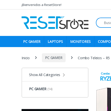
Skip to navigation
Skip to content
¡Bienvenidos a ResetStore!
Search fo
PC GAMER
LAPTOPS
MONITORES
COMPO
Inicio
PC GAMER
Combo Teleios – R5
Show All Categories
PC GAMER
(14)