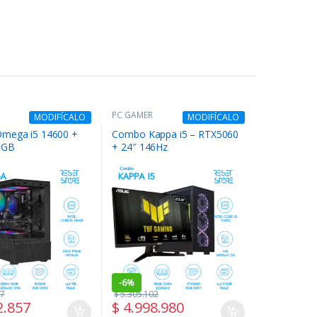
PC GAMER
MODIFÍCALO
MODIFÍCALO
mega i5 14600 +
Combo Kappa i5 – RTX5060
8GB
+ 24″ 146Hz
-
6%
27
$
5.305.102
2.857
$
4.998.980