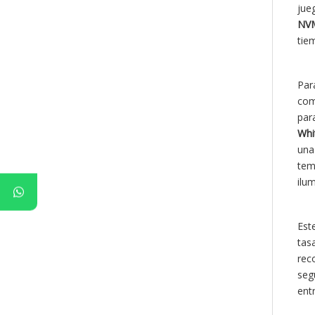
jue
NVM
tie
Para
com
par
Whi
un
tem
ilum
Est
tasa
rec
seg
ent