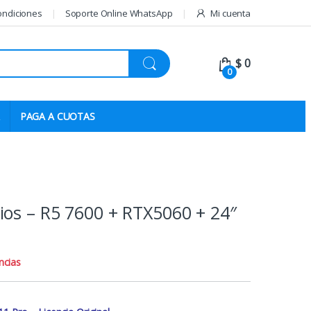
ondiciones
Soporte Online WhatsApp
Mi cuenta
$
0
0
PAGA A CUOTAS
os – R5 7600 + RTX5060 + 24″
ncias