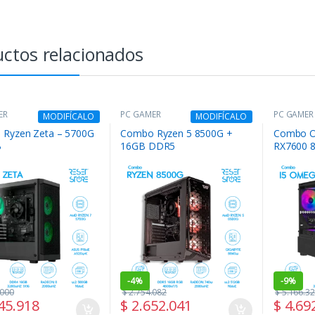
ctos relacionados
ER
PC GAMER
PC GAMER
MODIFÍCALO
MODIFÍCALO
Ryzen Zeta – 5700G
Combo Ryzen 5 8500G +
Combo O
B
16GB DDR5
RX7600 
-
4%
-
9%
.000
$
2.754.082
$
5.166.3
45.918
$
2.652.041
$
4.69