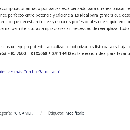
e computador armado por partes está pensado para quienes buscan re
ance perfecto entre potencia y eficiencia. Es ideal para gamers que d
tenido que necesitan fluidez y usuarios profesionales que requieren co
erna, permite futuras ampliaciones sin necesidad de reemplazar todo 
buscas un equipo potente, actualizado, optimizado y listo para trabaja
eios – R5 7600 + RTX5060 + 24″ 144Hz
es la elección ideal para llevar 
des ver más Combo Gamer aquí
egoría:
PC GAMER
Etiqueta:
Modifícalo