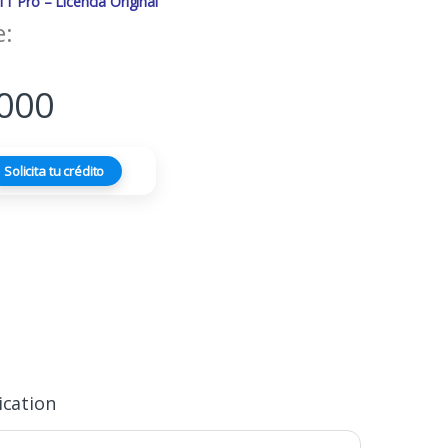
 Pro – Licencia Original
e:
000
Solicita tu crédito
ication