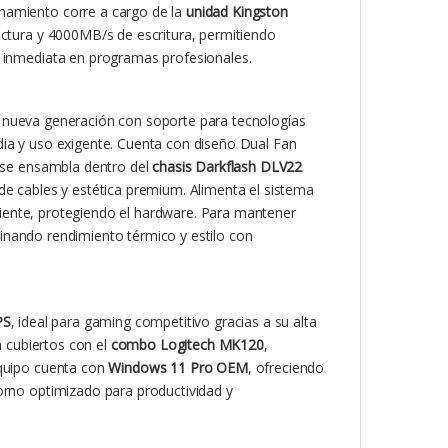
namiento corre a cargo de la
unidad Kingston
ctura y 4000MB/s de escritura, permitiendo
a inmediata en programas profesionales.
 nueva generación con soporte para tecnologías
dia y uso exigente. Cuenta con diseño Dual Fan
o se ensambla dentro del
chasis Darkflash DLV22
de cables y estética premium. Alimenta el sistema
ciente, protegiendo el hardware. Para mantener
inando rendimiento térmico y estilo con
PS
, ideal para gaming competitivo gracias a su alta
n cubiertos con el
combo Logitech MK120
,
equipo cuenta con
Windows 11 Pro OEM
, ofreciendo
orno optimizado para productividad y