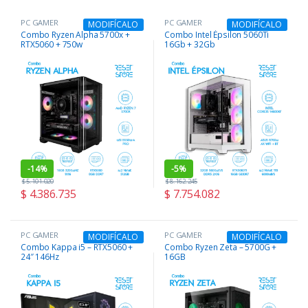
PC GAMER
PC GAMER
MODIFÍCALO
MODIFÍCALO
Combo Ryzen Alpha 5700x +
Combo Intel Épsilon 5060Ti
RTX5060 + 750w
16Gb + 32Gb
-
14%
-
5%
$
5.101.020
$
8.162.245
$
4.386.735
$
7.754.082
PC GAMER
PC GAMER
MODIFÍCALO
MODIFÍCALO
Combo Kappa i5 – RTX5060 +
Combo Ryzen Zeta – 5700G +
24″ 146Hz
16GB