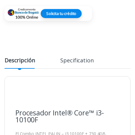
Solicita tu crédito
Descripción
Specification
Procesador Intel® Core™ i3-
10100F
El Combo INTEL PALIN – I3 10100F + 730 4GB