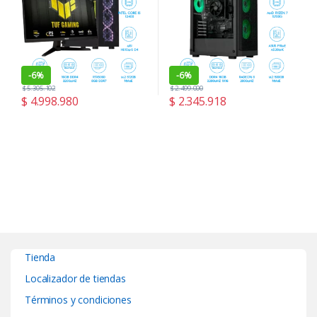
-
6%
-
6%
$
5.305.102
$
2.499.000
$
4.998.980
$
2.345.918
Tienda
Localizador de tiendas
Términos y condiciones