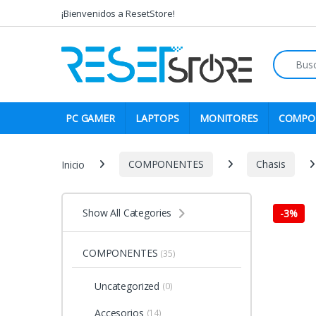
Skip to navigation
Skip to content
¡Bienvenidos a ResetStore!
Search fo
PC GAMER
LAPTOPS
MONITORES
COMPO
Inicio
COMPONENTES
Chasis
Show All Categories
-
3%
COMPONENTES
(35)
Uncategorized
(0)
Accesorios
(14)