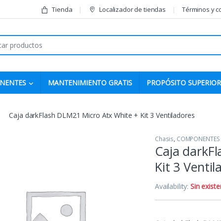
Tienda
Localizador de tiendas
Términos y c
r:
NENTES
MANTENIMIENTO GRATIS
PROPÓSITO SUPERIOR
Caja darkFlash DLM21 Micro Atx White + Kit 3 Ventiladores
Chasis
,
COMPONENTES
Caja darkF
Kit 3 Ventil
Availability:
Sin existe