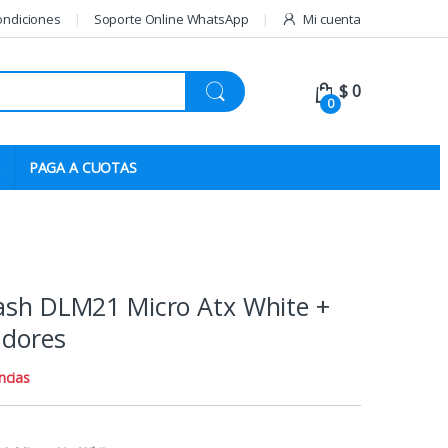
ondiciones
Soporte Online WhatsApp
Mi cuenta
$
0
0
PAGA A CUOTAS
lash DLM21 Micro Atx White +
adores
ncias