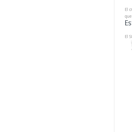
El c
que
Es
El 