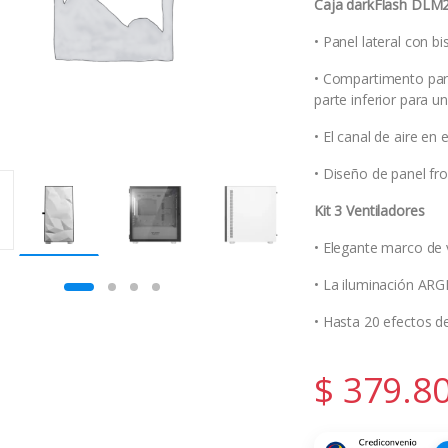
Caja darkFlash DLM2
• Panel lateral con bi
• Compartimento para
parte inferior para un
• El canal de aire en
• Diseño de panel fro
Kit 3 Ventiladores
• Elegante marco de 
• La iluminación ARG
• Hasta 20 efectos de
$
379.8