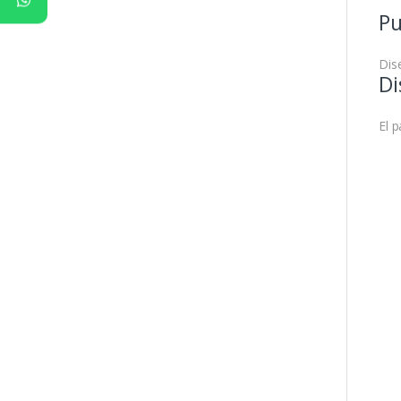
Pu
Dis
Di
El 