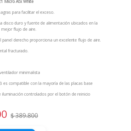
1 Micro Atx White
sagras para facilitar el exceso.
 disco duro y fuente de alimentación ubicados en la
 mejor flujo de aire.
 el panel derecho proporciona un excelente flujo de aire.
ntal fracturado.
ventilador minimalista
B es compatible con la mayoría de las placas base
 iluminación controlados por el botón de reinicio
00
$
389.800