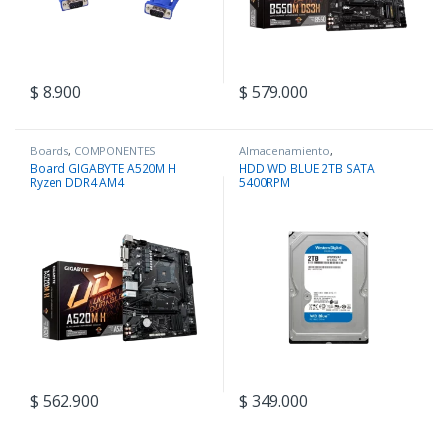
$
8.900
$
579.000
Boards
,
COMPONENTES
Almacenamiento
,
COMPONENTES
Board GIGABYTE A520M H
HDD WD BLUE 2TB SATA
Ryzen DDR4 AM4
5400RPM
$
562.900
$
349.000