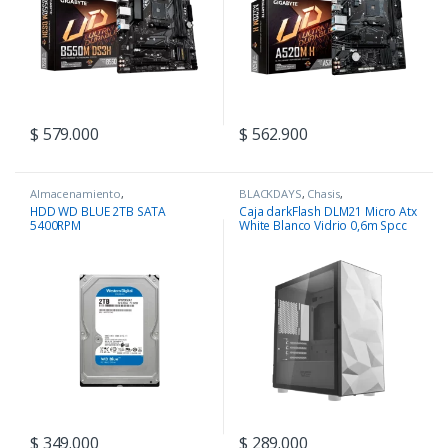
$
579.000
$
562.900
Almacenamiento
,
BLACKDAYS
,
Chasis
,
COMPONENTES
COMPONENTES
HDD WD BLUE 2TB SATA
Caja darkFlash DLM21 Micro Atx
5400RPM
White Blanco Vidrio 0,6m Spcc
$
349.000
$
289.000