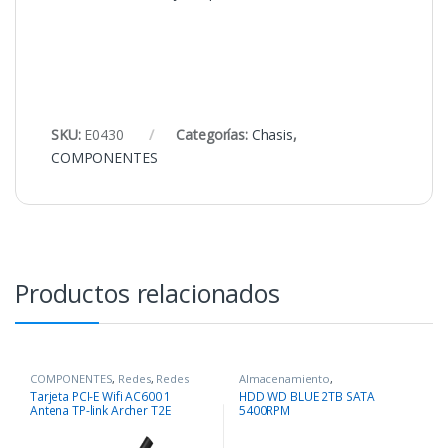
SKU:
E0430
Categorías:
Chasis
,
COMPONENTES
Productos relacionados
COMPONENTES
,
Redes
,
Redes
Almacenamiento
,
COMPONENTES
Tarjeta PCI-E Wifi AC600 1
HDD WD BLUE 2TB SATA
Antena TP-link Archer T2E
5400RPM