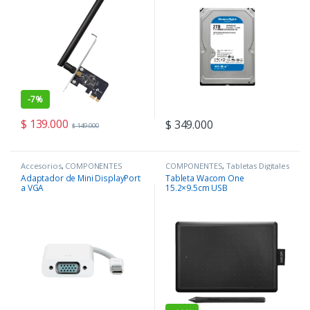
-
7%
$
139.000
$
349.000
$
149.000
Accesorios
,
COMPONENTES
COMPONENTES
,
Tabletas Digitales
Adaptador de Mini DisplayPort
Tableta Wacom One
a VGA
15.2×9.5cm USB